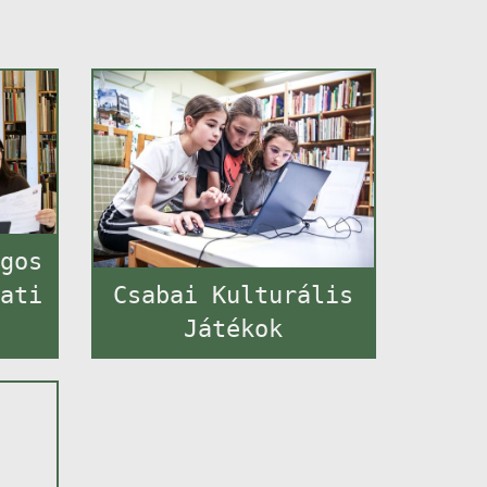
ágos
lati
Csabai Kulturális
Játékok