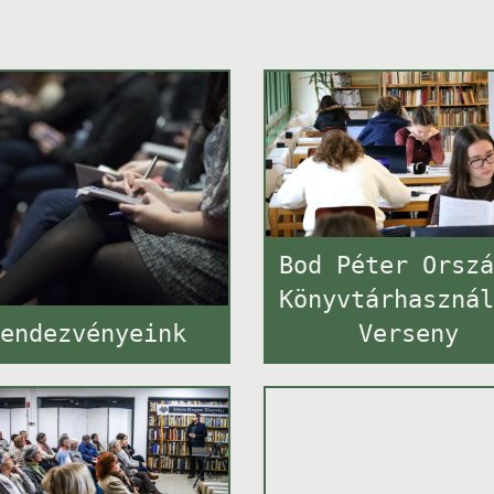
Bod Péter Orsz
Könyvtárhaszná
endezvényeink
Verseny