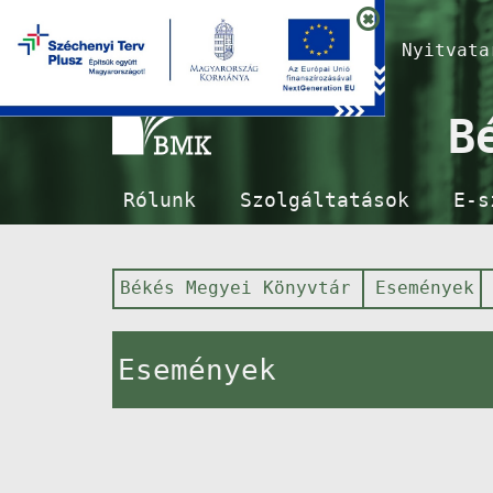
Nyitvat
B
Rólunk
Szolgáltatások
E-s
Békés Megyei Könyvtár
Események
Események