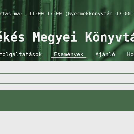
artás ma:
11:00–17:00 (Gyermekkönyvtár 17:00-
ékés Megyei Könyvt
zolgáltatások
Események
Ajánló
Ho