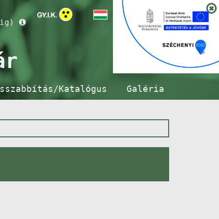
ig)
ár
sszabbítás/Katalógus
Galéria