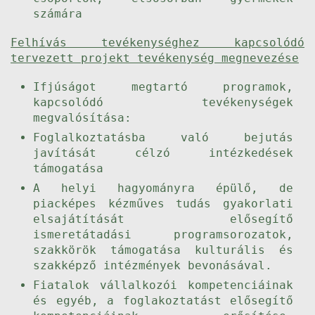
számára
Felhívás tevékenységhez kapcsolódó
tervezett projekt tevékenység megnevezése
Ifjúságot megtartó programok,
kapcsolódó tevékenységek
megvalósítása:
Foglalkoztatásba való bejutás
javítását célzó intézkedések
támogatása
A helyi hagyományra épülő, de
piacképes kézműves tudás gyakorlati
elsajátítását elősegítő
ismeretátadási programsorozatok,
szakkörök támogatása kulturális és
szakképző intézmények bevonásával.
Fiatalok vállalkozói kompetenciáinak
és egyéb, a foglakoztatást elősegítő