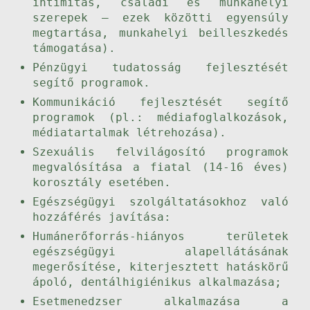
intimitás, családi és munkahelyi
szerepek – ezek közötti egyensúly
megtartása, munkahelyi beilleszkedés
támogatása).
Pénzügyi tudatosság fejlesztését
segítő programok.
Kommunikáció fejlesztését segítő
programok (pl.: médiafoglalkozások,
médiatartalmak létrehozása).
Szexuális felvilágosító programok
megvalósítása a fiatal (14-16 éves)
korosztály esetében.
Egészségügyi szolgáltatásokhoz való
hozzáférés javítása:
Humánerőforrás-hiányos területek
egészségügyi alapellátásának
megerősítése, kiterjesztett hatáskörű
ápoló, dentálhigiénikus alkalmazása;
Esetmenedzser alkalmazása a