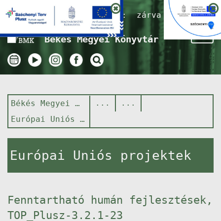
Nyitvatartás ma:
zárva
Tog
Békés Megyei Könyvtár
nav
Békés Megyei Könyvtár
Európai Uniós projektek
Európai Uniós projektek
Fenntartható humán fejlesztések,
TOP_Plusz-3.2.1-23