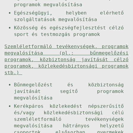
programok megvalósítása
Egészségügyi, helyben elérhető
szolgáltatások megvalósítása
Közösség és egészségfejlesztést célzó
sport és testmozgás programok
Szemléletformáló tevékenységek, programok
megvalósítása (pl.: bűnmegelőzési
programok, közbiztonság javítását célzó
programok, közlekedésbiztonsági programok
stb.)
Bűnmegelőzést és közbiztonság
javítását segítő programok
megvalósítása
Kerékpáros közlekedést népszerűsítő
és/vagy közlekedésbiztonsági célú
szemléletformáló tevékenységek
megvalósítása hátrányos helyzetű
csoportok, elsősorban gyermekek