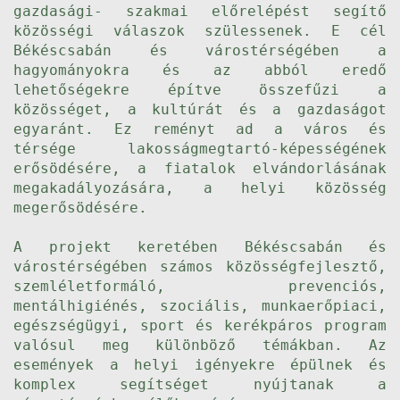
gazdasági- szakmai előrelépést segítő
közösségi válaszok szülessenek. E cél
Békéscsabán és várostérségében a
hagyományokra és az abból eredő
lehetőségekre építve összefűzi a
közösséget, a kultúrát és a gazdaságot
egyaránt. Ez reményt ad a város és
térsége lakosságmegtartó-képességének
erősödésére, a fiatalok elvándorlásának
megakadályozására, a helyi közösség
megerősödésére.
A projekt keretében Békéscsabán és
várostérségében számos közösségfejlesztő,
szemléletformáló, prevenciós,
mentálhigiénés, szociális, munkaerőpiaci,
egészségügyi, sport és kerékpáros program
valósul meg különböző témákban. Az
események a helyi igényekre épülnek és
komplex segítséget nyújtanak a