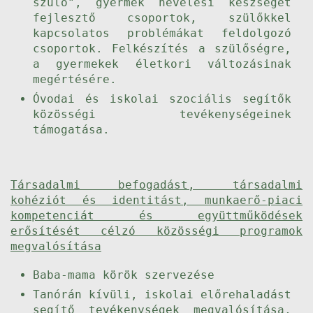
szülő", gyermek nevelési készséget
fejlesztő csoportok, szülőkkel
kapcsolatos problémákat feldolgozó
csoportok. Felkészítés a szülőségre,
a gyermekek életkori változásinak
megértésére.
Óvodai és iskolai szociális segítők
közösségi tevékenységeinek
támogatása.
Társadalmi befogadást, társadalmi
kohéziót és identitást, munkaerő-piaci
kompetenciát és együttműködések
erősítését célzó közösségi programok
megvalósítása
Baba-mama körök szervezése
Tanórán kívüli, iskolai előrehaladást
segítő tevékenységek megvalósítása,