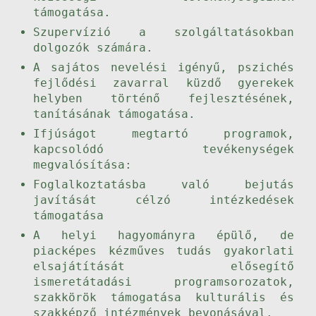
támogatása.
Szupervízió a szolgáltatásokban
dolgozók számára.
A sajátos nevelési igényű, pszichés
fejlődési zavarral küzdő gyerekek
helyben történő fejlesztésének,
tanításának támogatása.
Ifjúságot megtartó programok,
kapcsolódó tevékenységek
megvalósítása:
Foglalkoztatásba való bejutás
javítását célzó intézkedések
támogatása
A helyi hagyományra épülő, de
piacképes kézműves tudás gyakorlati
elsajátítását elősegítő
ismeretátadási programsorozatok,
szakkörök támogatása kulturális és
szakképző intézmények bevonásával.