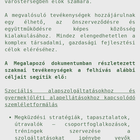
várostérségben élők számára.
A megvalósuló tevékenységek hozzájárulnak
egy élhető, az önszerveződésre és
együttműködésre képes közösség
kialakulásához. Mindez elengedhetetlen a
komplex társadalmi, gazdasági fejlesztési
célok eléréséhez.
A Megalapozó dokumentumban részletezett
szakmai tevékenységek a felhívás alábbi
céljait segítik elő:
Szociális alapszolgáltatásokhoz és
gyermekjóléti alapellátásokhoz kapcsolódó
szemléletformálás
Megküzdési stratégiák, tapasztalatok,
útravalók – csoportfoglalkozások,
tréningek szervezése a
szolgáltatásokat igénybe vevők