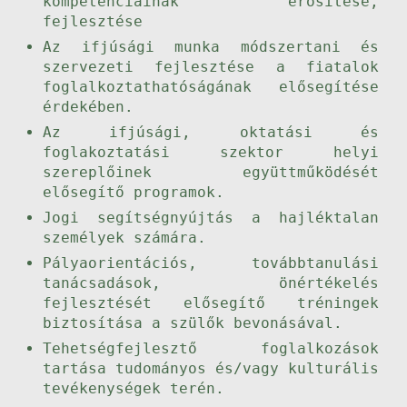
kompetenciáinak erősítése,
fejlesztése
Az ifjúsági munka módszertani és
szervezeti fejlesztése a fiatalok
foglalkoztathatóságának elősegítése
érdekében.
Az ifjúsági, oktatási és
foglakoztatási szektor helyi
szereplőinek együttműködését
elősegítő programok.
Jogi segítségnyújtás a hajléktalan
személyek számára.
Pályaorientációs, továbbtanulási
tanácsadások, önértékelés
fejlesztését elősegítő tréningek
biztosítása a szülők bevonásával.
Tehetségfejlesztő foglalkozások
tartása tudományos és/vagy kulturális
tevékenységek terén.