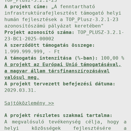
TOP_Plusz-3.2.1-23
A projekt címe:
„A fenntartható
infrastruktúrafejlesztést támogató helyi
humán fejlesztések a TOP_Plusz-3.2.1-23
azonosítószámú pályázat keretében"
Projekt azonosító száma:
TOP_PLUSZ-3.2.1-
23-BC1-2025-00002
A szerződött támogatás összege:
1.999.999.999, - Ft
A támogatás intenzitása (%-ban):
100,00 %
A projekt az Európai Unió támogatásával,
a magyar állam társfinanszírozásával
valósul meg.
A projekt tervezett befejezési dátuma:
2029.03.31.
Sajtóközlemény >>
A projekt részletes szakmai tartalma:
A megvalósuló tevékenység célja, hogy a
helyi közösségek fejlesztésére a