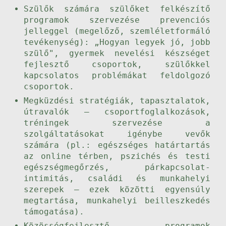
Szülők számára szülőket felkészítő
programok szervezése prevenciós
jelleggel (megelőző, szemléletformáló
tevékenység): „Hogyan legyek jó, jobb
szülő", gyermek nevelési készséget
fejlesztő csoportok, szülőkkel
kapcsolatos problémákat feldolgozó
csoportok.
Megküzdési stratégiák, tapasztalatok,
útravalók – csoportfoglalkozások,
tréningek szervezése a
szolgáltatásokat igénybe vevők
számára (pl.: egészséges határtartás
az online térben, pszichés és testi
egészségmegőrzés, párkapcsolat-
intimitás, családi és munkahelyi
szerepek – ezek közötti egyensúly
megtartása, munkahelyi beilleszkedés
támogatása).
Közösségfejlesztő programok