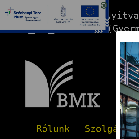
Nyitv
(Gyer
B
Rólunk
Szolgálta