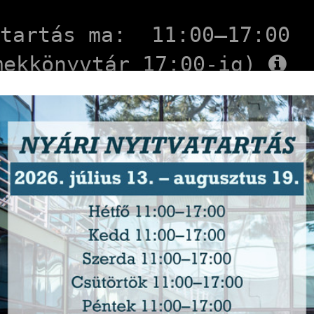
atartás ma:
11:00–17:00
mekkönyvtár 17:00-ig)
ékés Megy
Könyvtár
tások
E-szolgáltatások