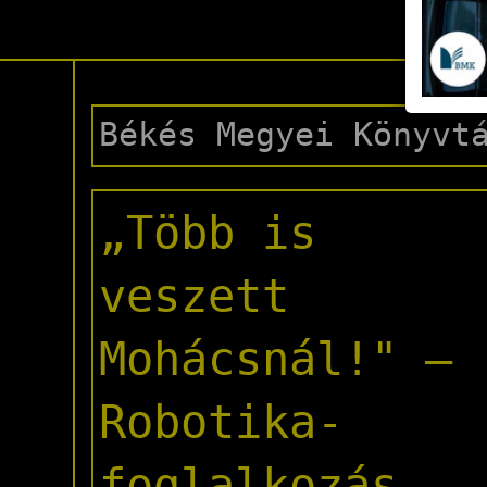
Hos
Békés Megyei Könyvt
„Több is
veszett
Mohácsnál!" –
Robotika-
foglalkozás