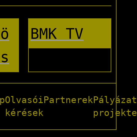
kö
BMK TV
és
p
Olvasói
Partnerek
Pályáza
kérések
projekt