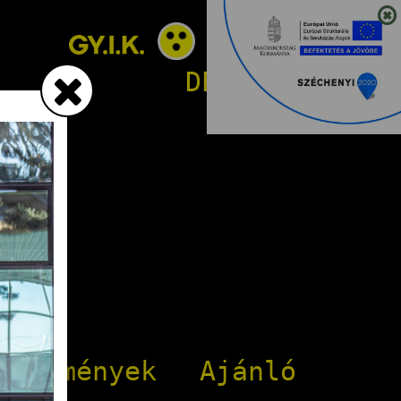
HU
EN
DE
SL
RO
ei
Események
Ajánló