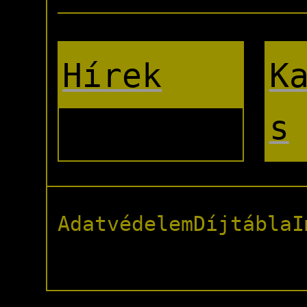
Hírek
K
s
Adatvédelem
Díjtábla
I