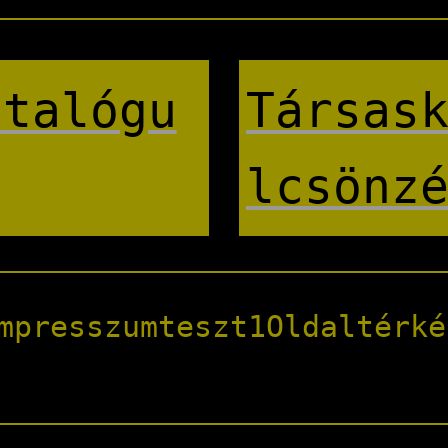
atalógu
Társas
lcsönz
mpresszum
teszt1
Oldaltérké