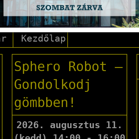
szabbítás/Katalógus
Gal
ár
Kezdőlap
Sphero Robot –
Gondolkodj
gömbben!
2026. augusztus 11.
(kedd) 14:00 - 16:00