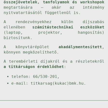
összejövetelek, tanfolyamok és workshopok
megtartására – akár az intézmény
nyitvatartásától függetlenül is.
A rendezvényekhez külön díjszabás
ellenében
számítástechnikai eszközöket
(laptop, projektor, hangosítás)
biztosítunk.
A könyvtárépület
akadálymentesített
,
könnyen megközelíthető.
A terembérleti díjakról és a részletekről
a titkárságon érdeklődhet
:
telefon: 66/530-201,
e-mail: titkarsag(kukac)bmk.hu.