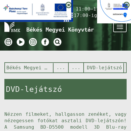
Nyitvatartás ma:
11:00–17:00
(Gyermekkönyvtár 17:00-ig)
Tog
Békés Megyei Könyvtár
nav
Békés Megyei Könyvtár
DVD-lejátszó
DVD-lejátszó
Nézzen filmeket, hallgasson zenéket, vagy
nézegessen fotókat asztali DVD-lejátszón!
A Samsung BD-D5500 modell 3D Blu-ray