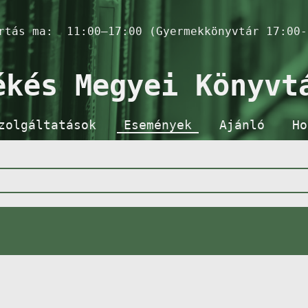
artás ma:
11:00–17:00 (Gyermekkönyvtár 17:00-
ékés Megyei Könyvt
zolgáltatások
Események
Ajánló
Ho