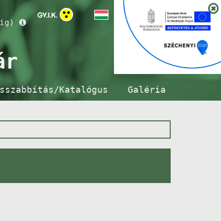
ig)
ár
sszabbítás/Katalógus
Galéria