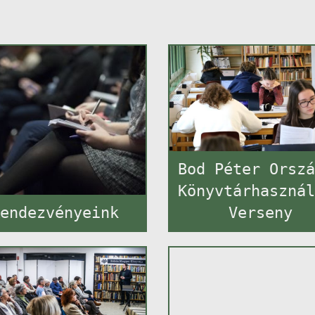
Bod Péter Orsz
Könyvtárhaszná
endezvényeink
Verseny