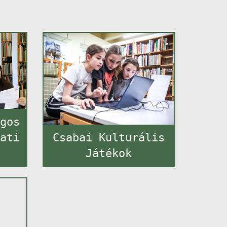
ágos
lati
Csabai Kulturális
Játékok