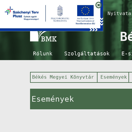
Nyitvat
B
Rólunk
Szolgáltatások
E-s
Békés Megyei Könyvtár
Események
Események