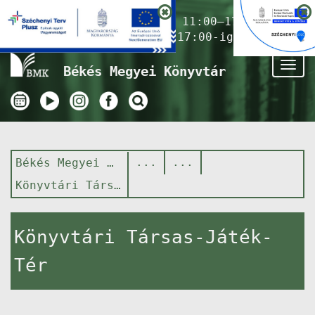
Nyitvatartás ma:
11:00–17:00
(Gyermekkönyvtár 17:00-ig)
Tog
Békés Megyei Könyvtár
nav
Békés Megyei Könyvtár
Könyvtári Társas-Játék-Tér
Könyvtári Társas-Játék-
Tér