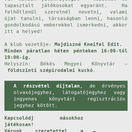
tapasztalt játékosokat egyaránt. Ha
felhőtlenül szeretnél nevetni, valami
újat tanulni, társaságban lenni, hasonló
gondolkodású emberekkel ismerkedni, akkor
itt a helyed!
A klub vezetője:
Mojdiszné Kneifel Edit.
Minden páratlan héten pénteken 16:00-tól
19:00-ig.
Helyszín: Békés Megyei Könyvtár –
földszinti szépirodalmi kuckó
.
A részvétel díjtalan
, de érvényes
olvasójegyhez, látogatójegyhez vagy
ingyenes könyvtári regisztrációs
jegyhez kötött.
Kapcsolódj másokhoz
játékosan!
Várunk szeretettel a