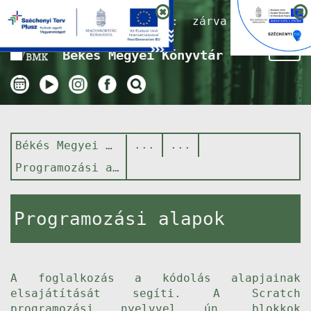
Nyitvatartás ma:
zárva
Tog
Békés Megyei Könyvtár
nav
Békés Megyei Könyvtár
Programozási alapok
Programozási alapok
A foglalkozás a kódolás alapjainak
elsajátítását segíti. A Scratch
programozási nyelvvel ún. blokkok