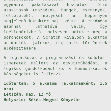
egymásra pakolásával hozhatók létre
utasítások (mozgások, hangok, események,
feltételek), melyeket a képernyőn
megjelenő karakter hajt végre. A eredmény
azonnal láthatóvá válik, így
leellenőrizhető, helyesen adtuk-e meg a
parancsokat. A Scratch kiválóan alkalmas
animációk, játékok, digitális történetek
elkészítésére.
A foglalkozás a programozási és kódolási
ismeretek mellett az együttműködést, a
logikus gondolkodást és a kommunikációs
készségeket is fejleszti.
Időtartam: 5 alkalom (alkalmanként: 1,5
óra)
Létszám: max. 12 fő
Helyszín: Békés Megyei Könyvtár