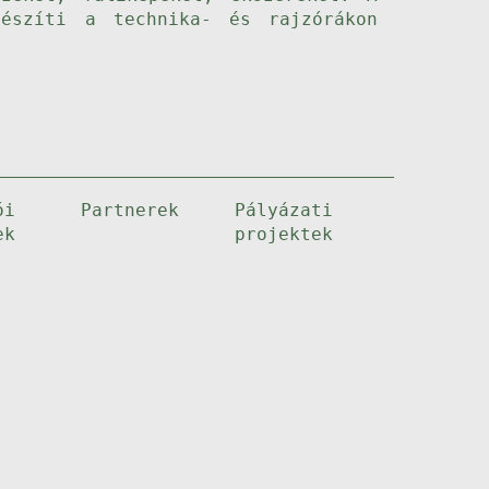
gészíti a technika- és rajzórákon
ói
Partnerek
Pályázati
ek
projektek