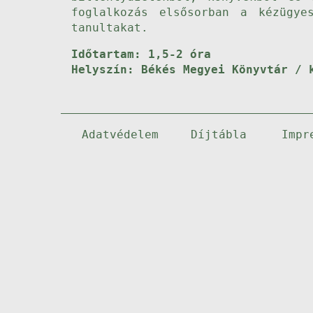
foglalkozás elsősorban a kézügye
tanultakat.
Időtartam: 1,5-2 óra
Helyszín: Békés Megyei Könyvtár / 
Adatvédelem
Díjtábla
Impr