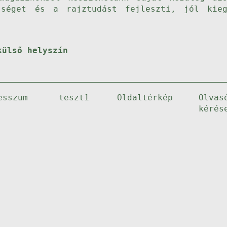
sséget és a rajztudást fejleszti, jól kie
külső helyszín
esszum
teszt1
Oldaltérkép
Olvas
kérés