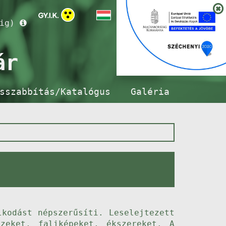
ig)
ár
sszabbítás/Katalógus
Galéria
lkodást népszerűsíti. Leselejtezett
szeket, faliképeket, ékszereket. A