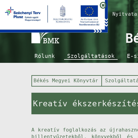
Nyitvat
B
Rólunk
Szolgáltatások
E-s
Békés Megyei Könyvtár
Szolgáltat
Kreatív ékszerkészíté
A kreatív foglalkozás az újrahaszn
billentyűzetekből, könyvekből és 