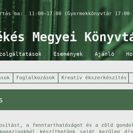
artás ma:
11:00–17:00 (Gyermekkönyvtár 17:00-
ékés Megyei Könyvt
zolgáltatások
Események
Ajánló
Ho
ások
Foglalkozások
Kreatív ékszerkészítés
s
osítást, a fenntarthatóságot és a zöld gondo
magazinokból készíthetünk saját kezűleg dí