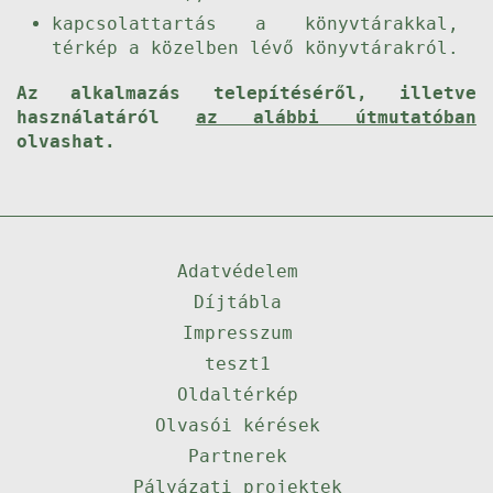
kapcsolattartás a könyvtárakkal,
térkép a közelben lévő könyvtárakról.
Az alkalmazás telepítéséről, illetve
használatáról
az alábbi útmutatóban
olvashat.
Adatvédelem
Díjtábla
Impresszum
teszt1
Oldaltérkép
Olvasói kérések
Partnerek
Pályázati projektek