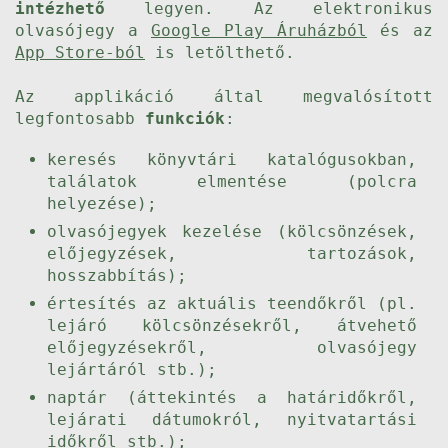
intézhető
legyen. Az elektronikus
olvasójegy a
Google Play Áruházból
és az
App Store-ból
is letölthető.
Az applikáció által megvalósított
legfontosabb
funkciók
:
keresés könyvtári katalógusokban,
találatok elmentése (polcra
helyezése);
olvasójegyek kezelése (kölcsönzések,
előjegyzések, tartozások,
hosszabbítás);
értesítés az aktuális teendőkről (pl.
lejáró kölcsönzésekről, átvehető
előjegyzésekről, olvasójegy
lejártáról stb.);
naptár (áttekintés a határidőkről,
lejárati dátumokról, nyitvatartási
időkről stb.);