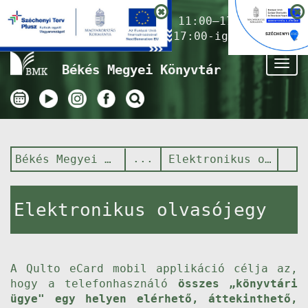
Nyitvatartás ma:
11:00–17:00
(Gyermekkönyvtár 17:00-ig)
Tog
Békés Megyei Könyvtár
nav
Békés Megyei Könyvtár
Elektronikus olvasójegy
Elektronikus olvasójegy
A Qulto eCard mobil applikáció célja az,
hogy a telefonhasználó
összes „könyvtári
ügye" egy helyen elérhető, áttekinthető,