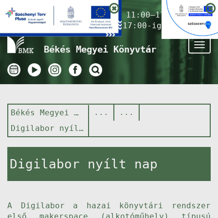
Nyitvatartás ma:
11:00–17:00
(Gyermekkönyvtár 17:00-ig)
Tog
Békés Megyei Könyvtár
nav
Békés Megyei Könyvtár
Digilabor nyílt nap
Digilabor nyílt nap
A Digilabor a hazai könyvtári rendszer
első makerspace (alkotóműhely) típusú