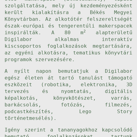
szolgáltatása, mely új kezdeményezésként
került kialakításra a Békés Megyei
Könyvtárban. Az alkotótér felszereltségét
észak-európai és tengerentúli makerspacek
2
inspirálták. A 80 m
alapterületű
Digilabor alkalmas interaktív
kiscsoportos foglalkozások megtartására,
az egyéni alkotásra, tematikus könyvtári
programok szervezésére.
A nyílt napon bemutatjuk a Digilabor
egész életen át tartó tanulást támogató
eszközeit (robotika, elektronika, 3D
tervezés és nyomtatás, digitális
képalkotás, könyvkötészet, varrás,
barkácsolás, fotózás, filmezés,
podcastkészítés, Lego Story
történetmesélés).
Igény szerint a tananyagokhoz kapcsolódó
bemutató foglalkozásokat tartunk