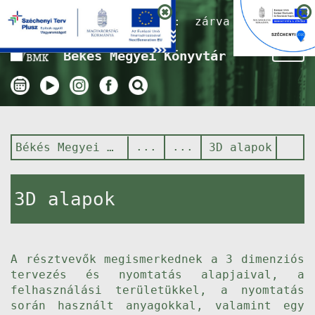
Nyitvatartás ma:
zárva
Tog
Békés Megyei Könyvtár
nav
Békés Megyei Könyvtár
3D alapok
3D alapok
A résztvevők megismerkednek a 3 dimenziós
tervezés és nyomtatás alapjaival, a
felhasználási területükkel, a nyomtatás
során használt anyagokkal, valamint egy