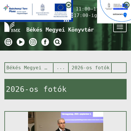
Nyitvatartás ma:
11:00–17:00
(Gyermekkönyvtár 17:00-ig)
Tog
Békés Megyei Könyvtár
nav
Békés Megyei Könyvtár
2026-os fotók
2026-os fotók