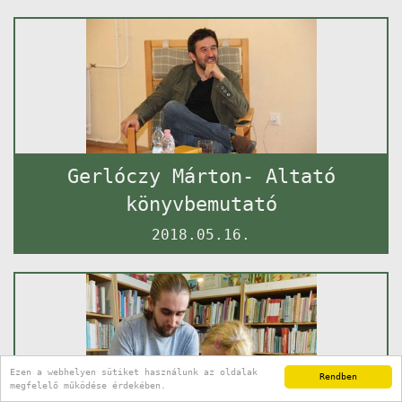
Gerlóczy Márton- Altató
könyvbemutató
2018.05.16.
Ezen a webhelyen sütiket használunk az oldalak
Rendben
megfelelő működése érdekében.