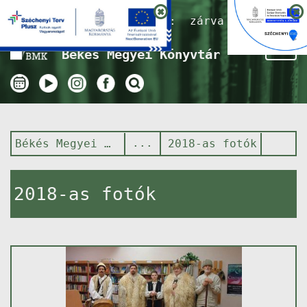
Nyitvatartás ma:
zárva
Tog
Békés Megyei Könyvtár
nav
Békés Megyei Könyvtár
2018-as fotók
2018-as fotók