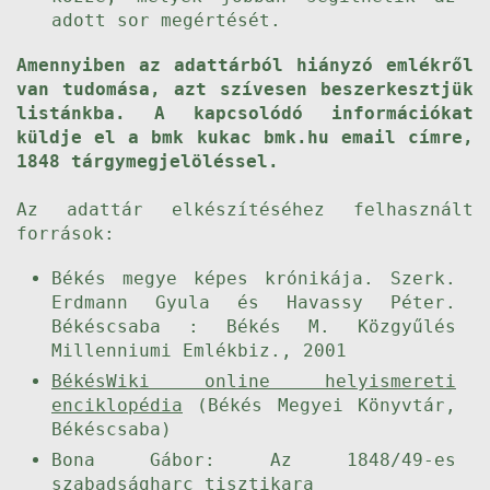
adott sor megértését.
Amennyiben az adattárból hiányzó emlékről
van tudomása, azt szívesen beszerkesztjük
listánkba. A kapcsolódó információkat
küldje el a bmk kukac bmk.hu email címre,
1848 tárgymegjelöléssel.
Az adattár elkészítéséhez felhasznált
források:
Békés megye képes krónikája. Szerk.
Erdmann Gyula és Havassy Péter.
Békéscsaba : Békés M. Közgyűlés
Millenniumi Emlékbiz., 2001
BékésWiki online helyismereti
enciklopédia
(Békés Megyei Könyvtár,
Békéscsaba)
Bona Gábor: Az 1848/49-es
szabadságharc tisztikara