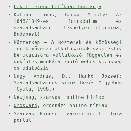
Erkel Ferenc Emlékház honlapja
Katona Tamás, Ráday Mihály: Az
1848/1849-es forradalom és
szabadságharc emlékhelyei (Corvina,
Budapest)
Köztérkép
– A közterek és közösségi
terek művészi alkotásainak szubjektív
bemutatására vállalkozó független és
önkéntes munkára épülő webes közösség
és adatbázis
Nagy András, D., Hankó József:
Szabadságharcos sírok Békés Megyében
(Gyula, 1998.)
Newjság
, szarvasi online hírlap
OrosCafé
, orosházi online hírlap
Szarvas Kincsei városismereti túra
portál