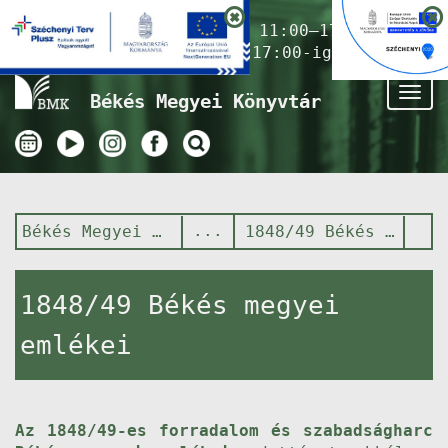
Nyitvatartás ma:
11:00–17:00
(Gyermekkönyvtár 17:00-ig)
Tog
Békés Megyei Könyvtár
nav
Békés Megyei Könyvtár
1848/49 Békés megyei emlékei
1848/49 Békés megyei
emlékei
Az 1848/49-es forradalom és szabadságharc