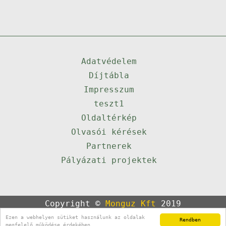
Adatvédelem
Díjtábla
Impresszum
teszt1
Oldaltérkép
Olvasói kérések
Partnerek
Pályázati projektek
Copyright ©
Monguz Kft
2019
Powered by
Qulto
Ezen a webhelyen sütiket használunk az oldalak
Rendben
Portál
24
megfelelő működése érdekében.