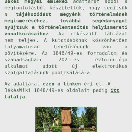
Békés megyei emlékei
adattárat abból a
megfontolásból készítettük, hogy segítsük
a
tájékozódást megyénk történelmének
megismeréséhez, továbbá segédanyagot
nyújtsuk a történelemtanítás helyismereti
vonatkozásaihoz
. Az elkészült táblázat
nem teljes. A kutatásoknak köszönhetően
folyamatosan lehetőségünk van a
bővítésére. Az 1848/49-es forradalom és
szabadságharc 2021-es évfordulója
alkalmat adott új elektronikus
szolgáltatásunk publikálására.
Az adattárat
ezen a linken
éri el. A
BékésWiki 1848/49-es oldalait pedig
itt
találja
.