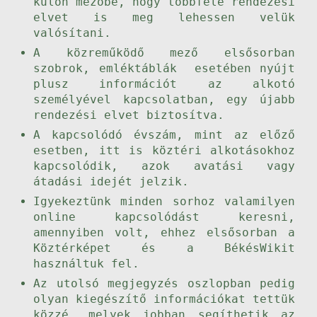
külön mezőbe, hogy többféle rendezési
elvet is meg lehessen velük
valósítani.
A közreműködő mező elsősorban
szobrok, emléktáblák esetében nyújt
plusz információt az alkotó
személyével kapcsolatban, egy újabb
rendezési elvet biztosítva.
A kapcsolódó évszám, mint az előző
esetben, itt is köztéri alkotásokhoz
kapcsolódik, azok avatási vagy
átadási idejét jelzik.
Igyekeztünk minden sorhoz valamilyen
online kapcsolódást keresni,
amennyiben volt, ehhez elsősorban a
Köztérképet és a BékésWikit
használtuk fel.
Az utolsó megjegyzés oszlopban pedig
olyan kiegészítő információkat tettük
közzé, melyek jobban segíthetik az