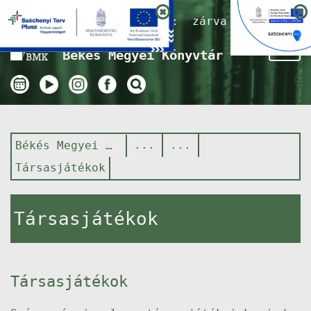
Nyitvatartás ma:
zárva
Tog
Békés Megyei Könyvtár
nav
Békés Megyei Könyvtár
Társasjátékok
Társasjátékok
Társasjátékok