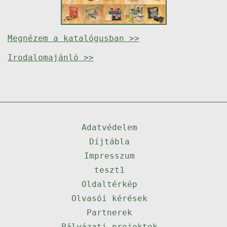
Megnézem a katalógusban >>
Irodalomajánló >>
Adatvédelem
Díjtábla
Impresszum
teszt1
Oldaltérkép
Olvasói kérések
Partnerek
Pályázati projektek