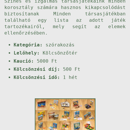
Színes és izgalmas társasjátékaink minden
korosztály számára hasznos kikapcsolódást
biztosítanak Minden társasjátékban
található egy lista az adott játék
tartozékairól, mely segít az elemek
ellenőrzésében.
Kategória:
szórakozás
Lelőhely:
Kölcsönzőtér
Kaució:
5000 Ft
Kölcsönzési díj:
500 Ft
Kölcsönzési idő:
1 hét