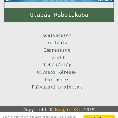
Utazás Robotikába
Adatvédelem
Díjtábla
Impresszum
teszt1
Oldaltérkép
Olvasói kérések
Partnerek
Pályázati projektek
Copyright ©
Monguz Kft
2019
Powered by
Qulto
Ezen a webhelyen sütiket használunk az oldalak