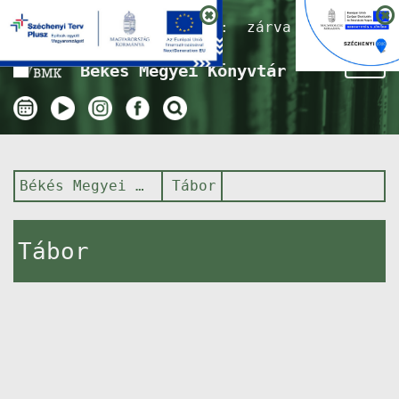
Nyitvatartás ma:
zárva
Tog
Békés Megyei Könyvtár
nav
Békés Megyei Könyvtár
Tábor
Tábor