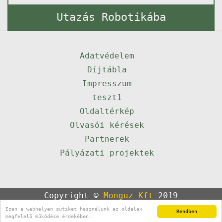
Utazás Robotikába
Adatvédelem
Díjtábla
Impresszum
teszt1
Oldaltérkép
Olvasói kérések
Partnerek
Pályázati projektek
Copyright ©
Monguz Kft
2019
Powered by
Qulto
Ezen a webhelyen sütiket használunk az oldalak
Rendben
Portál
24
megfelelő működése érdekében.