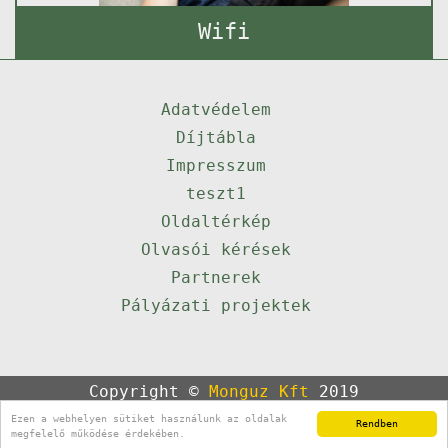
Wifi
Adatvédelem
Díjtábla
Impresszum
teszt1
Oldaltérkép
Olvasói kérések
Partnerek
Pályázati projektek
Copyright ©
Monguz Kft
2019
Powered by
Qulto
Ezen a webhelyen sütiket használunk az oldalak
Rendben
Portál
24
megfelelő működése érdekében.