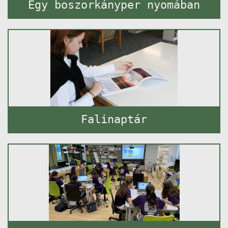
Egy boszorkányper nyomában
Falinaptár