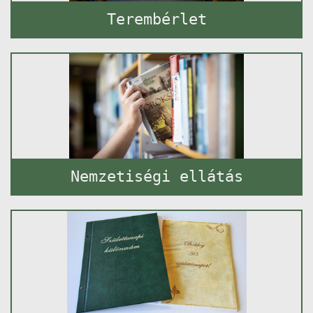
Terembérlet
Nemzetiségi ellátás