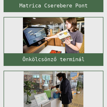
Matrica Cserebere Pont
Önkölcsönző terminál