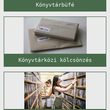
Könyvtárbüfé
Könyvtárközi kölcsönzés