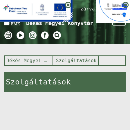
Nyitvatartás ma:
zárva
Tog
Békés Megyei Könyvtár
nav
Békés Megyei Könyvtár
Szolgáltatások
Szolgáltatások