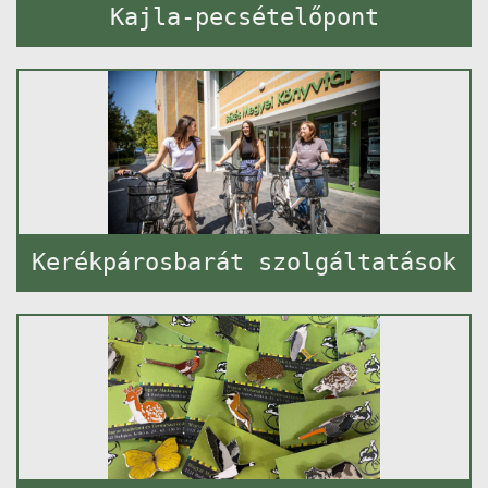
Kajla-pecsételőpont
Kerékpárosbarát szolgáltatások