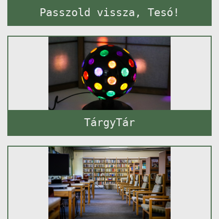
Passzold vissza, Tesó!
TárgyTár