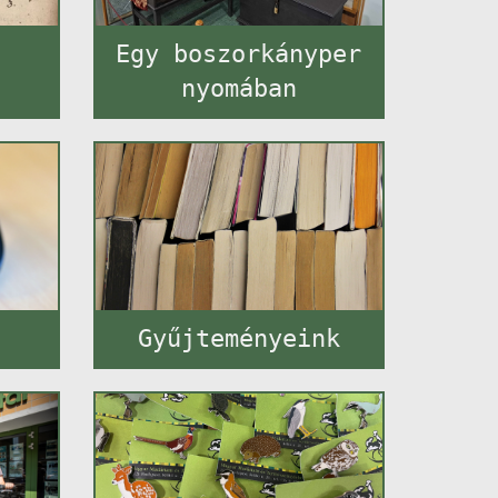
t
Egy boszorkányper
nyomában
Gyűjteményeink