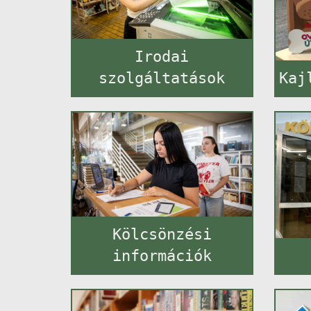
Irodai
szolgáltatások
Kaj
Kölcsönzési
információk