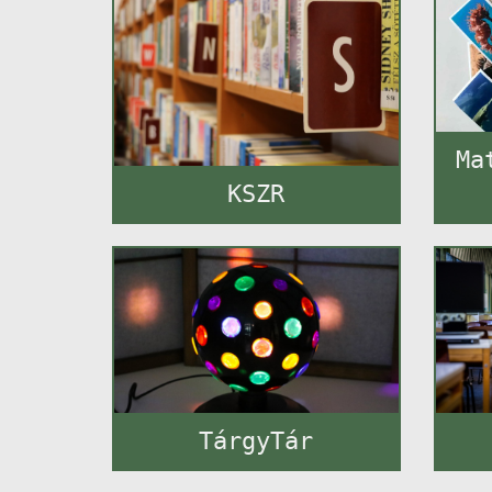
Ma
KSZR
TárgyTár