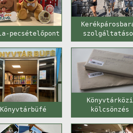
Kerékpárosbar
la-pecsételőpont
szolgáltatás
Könyvtárköz
Könyvtárbüfé
kölcsönzés