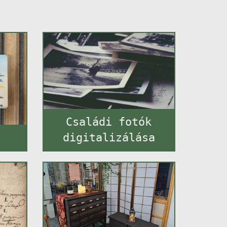
Családi fotók
a
digitalizálása