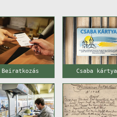
Beiratkozás
Csaba kárty