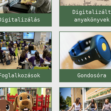
Digitalizál
Digitalizálás
anyakönyvek
Foglalkozások
Gondosóra