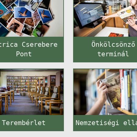
trica Cserebere
Önkölcsönző
Pont
terminál
Terembérlet
Nemzetiségi ell