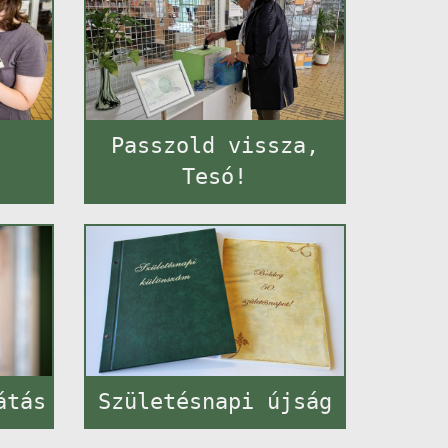
Passzold vissza,
Tesó!
átás
Születésnapi újság