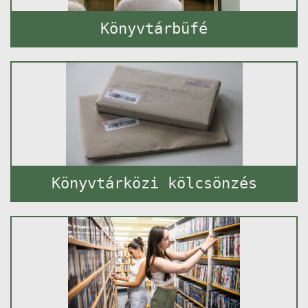
Könyvtárbüfé
Könyvtárközi kölcsönzés