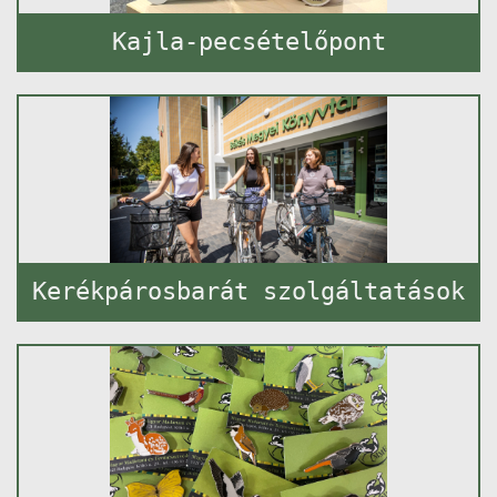
Kajla-pecsételőpont
Kerékpárosbarát szolgáltatások