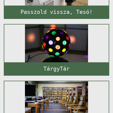
Passzold vissza, Tesó!
TárgyTár