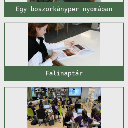
Egy boszorkányper nyomában
Falinaptár