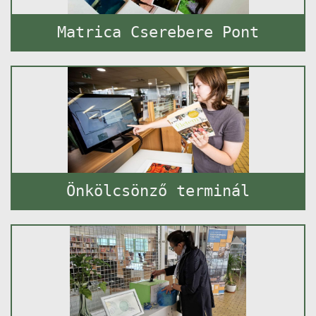
Matrica Cserebere Pont
Önkölcsönző terminál