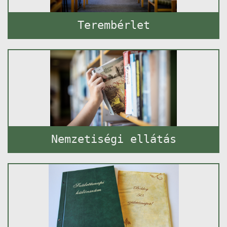
Terembérlet
Nemzetiségi ellátás