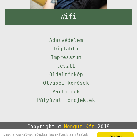
Wifi
Adatvédelem
Díjtábla
Impresszum
teszt1
Oldaltérkép
Olvasói kérések
Partnerek
Pályázati projektek
Copyright ©
Monguz Kft
2019
Powered by
Qulto
Ezen a webhelyen sütiket használunk az oldalak
Rendben