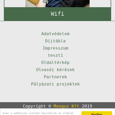
Wifi
Adatvédelem
Díjtábla
Impresszum
teszt1
Oldaltérkép
Olvasói kérések
Partnerek
Pályázati projektek
Copyright ©
Monguz Kft
2019
Powered by
Qulto
Ezen a webhelyen sütiket használunk az oldalak
Rendben