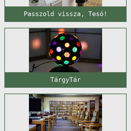
Passzold vissza, Tesó!
TárgyTár