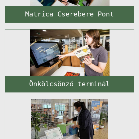
Matrica Cserebere Pont
Önkölcsönző terminál