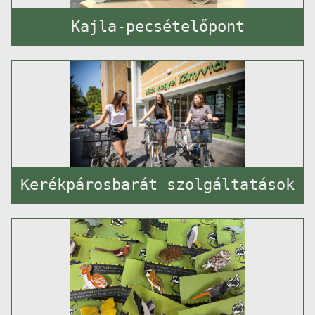
Kajla-pecsételőpont
Kerékpárosbarát szolgáltatások