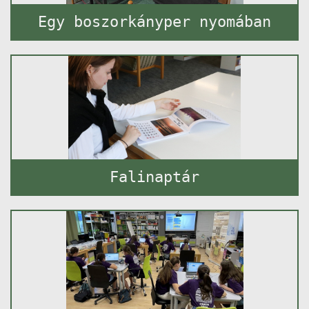
Egy boszorkányper nyomában
Falinaptár