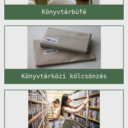
Könyvtárbüfé
Könyvtárközi kölcsönzés