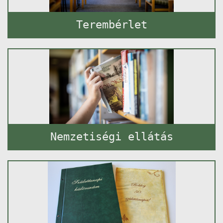
Terembérlet
Nemzetiségi ellátás