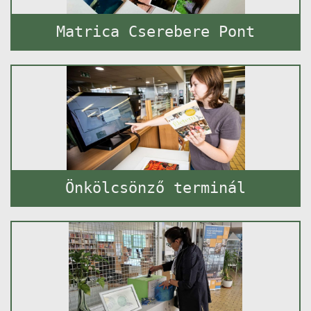
Matrica Cserebere Pont
Önkölcsönző terminál