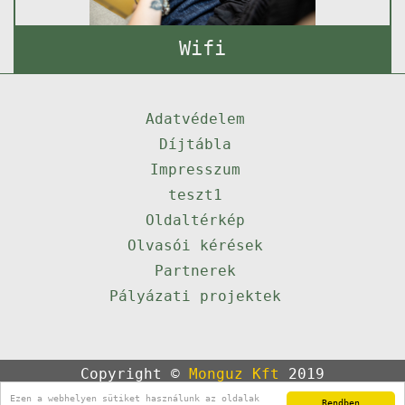
Wifi
Adatvédelem
Díjtábla
Impresszum
teszt1
Oldaltérkép
Olvasói kérések
Partnerek
Pályázati projektek
Copyright ©
Monguz Kft
2019
Powered by
Qulto
Ezen a webhelyen sütiket használunk az oldalak
Rendben