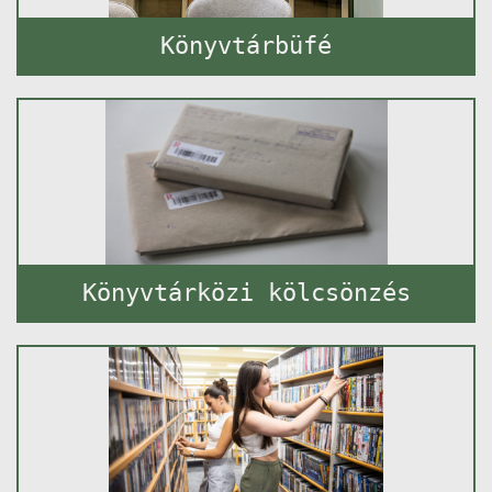
Könyvtárbüfé
Könyvtárközi kölcsönzés