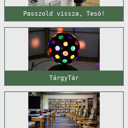
Passzold vissza, Tesó!
TárgyTár