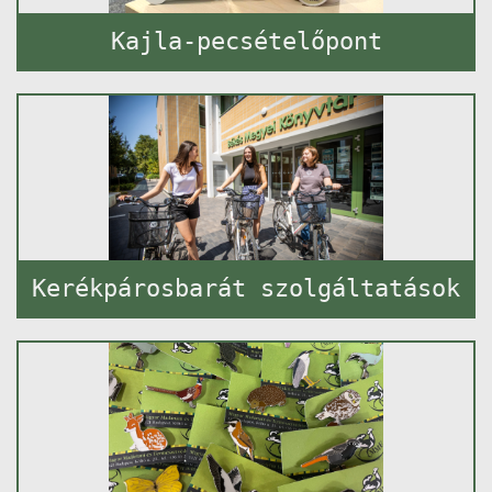
Kajla-pecsételőpont
Kerékpárosbarát szolgáltatások