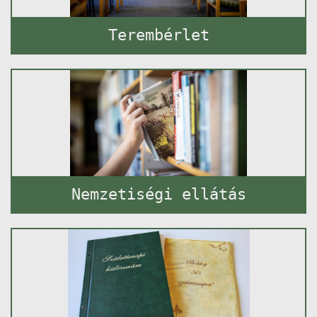
Terembérlet
Nemzetiségi ellátás