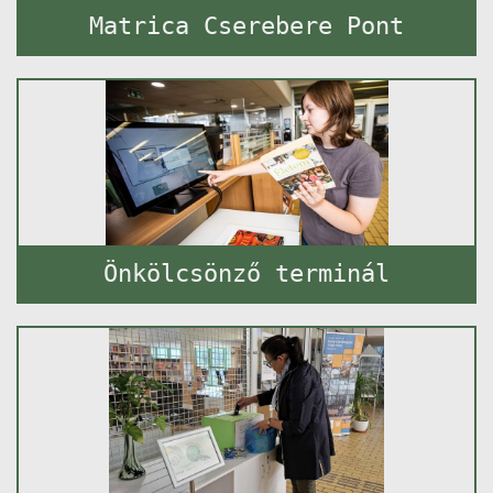
Matrica Cserebere Pont
Önkölcsönző terminál