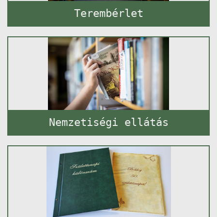
Terembérlet
Nemzetiségi ellátás