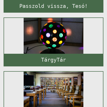
Passzold vissza, Tesó!
TárgyTár