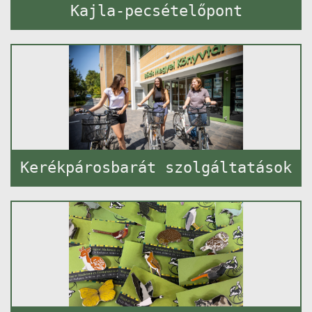
Kajla-pecsételőpont
Kerékpárosbarát szolgáltatások