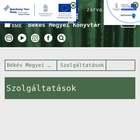
Nyitvatartás ma:
zárva
Tog
Békés Megyei Könyvtár
nav
Békés Megyei Könyvtár
Szolgáltatások
Szolgáltatások