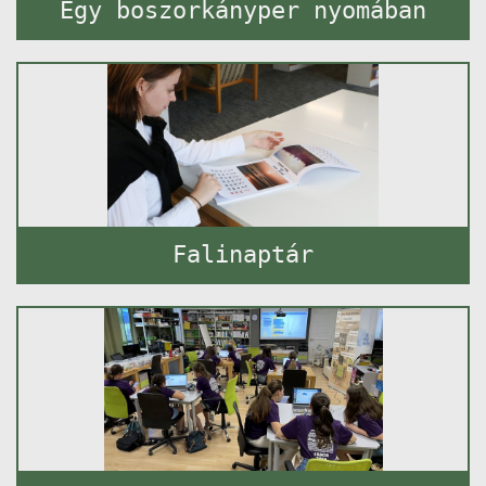
Egy boszorkányper nyomában
Falinaptár