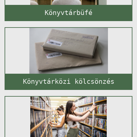
Könyvtárbüfé
Könyvtárközi kölcsönzés