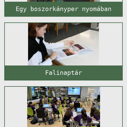
Egy boszorkányper nyomában
Falinaptár