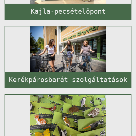
Kajla-pecsételőpont
Kerékpárosbarát szolgáltatások