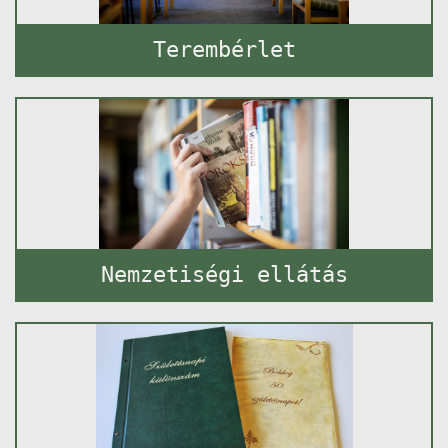
Terembérlet
Nemzetiségi ellátás