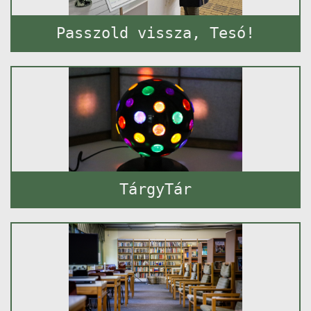
Passzold vissza, Tesó!
TárgyTár