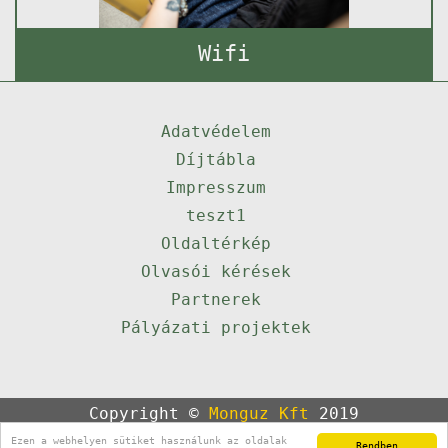
Wifi
Adatvédelem
Díjtábla
Impresszum
teszt1
Oldaltérkép
Olvasói kérések
Partnerek
Pályázati projektek
Copyright ©
Monguz Kft
2019
Powered by
Qulto
Ezen a webhelyen sütiket használunk az oldalak
Rendben