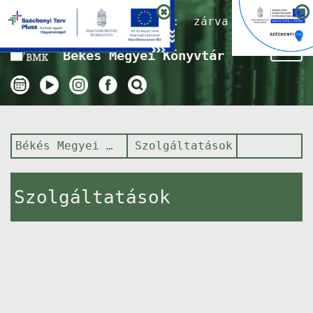
Nyitvatartás ma:
zárva
Tog
Békés Megyei Könyvtár
nav
Békés Megyei Könyvtár
Szolgáltatások
Szolgáltatások