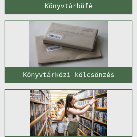
Könyvtárbüfé
Könyvtárközi kölcsönzés