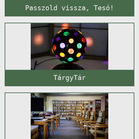
Passzold vissza, Tesó!
TárgyTár