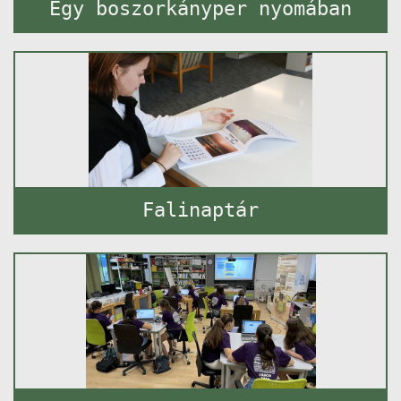
Egy boszorkányper nyomában
Falinaptár