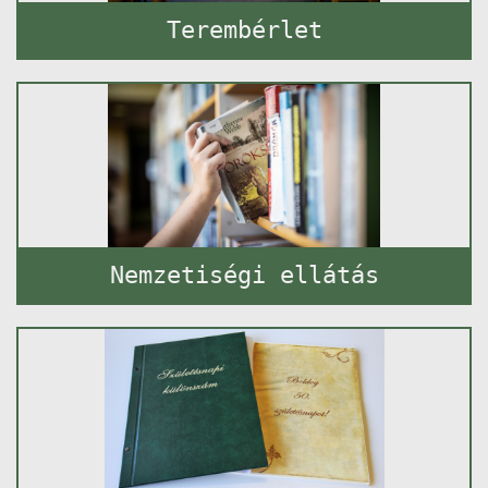
Terembérlet
Nemzetiségi ellátás