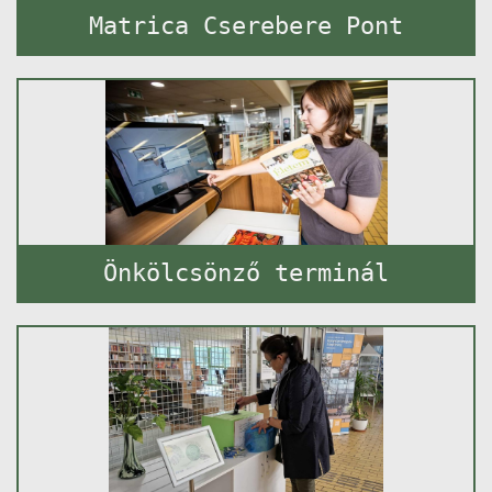
Matrica Cserebere Pont
Önkölcsönző terminál