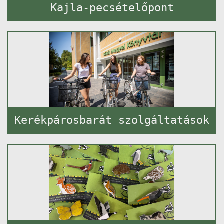
Kajla-pecsételőpont
Kerékpárosbarát szolgáltatások