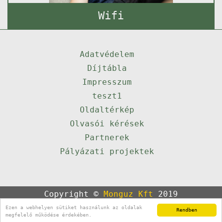
Wifi
Adatvédelem
Díjtábla
Impresszum
teszt1
Oldaltérkép
Olvasói kérések
Partnerek
Pályázati projektek
Copyright ©
Monguz Kft
2019
Powered by
Qulto
Ezen a webhelyen sütiket használunk az oldalak
Rendben
Portál
24
megfelelő működése érdekében.