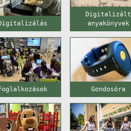
Digitalizál
Digitalizálás
anyakönyvek
Foglalkozások
Gondosóra