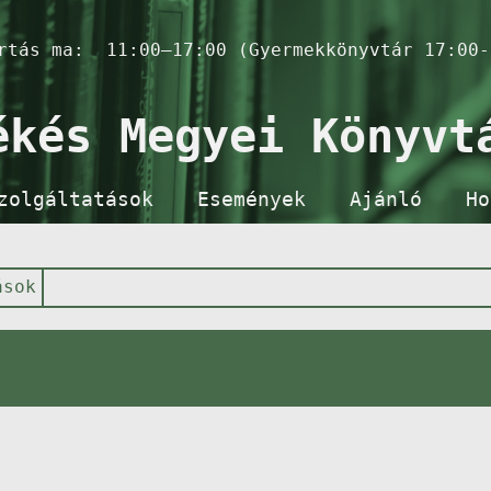
artás ma:
11:00–17:00 (Gyermekkönyvtár 17:00-
ékés Megyei Könyvt
zolgáltatások
Események
Ajánló
Ho
ások