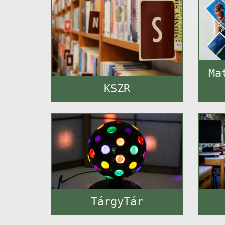
Ma
KSZR
TárgyTár