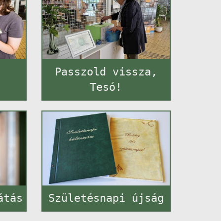
Passzold vissza,
Tesó!
átás
Születésnapi újság