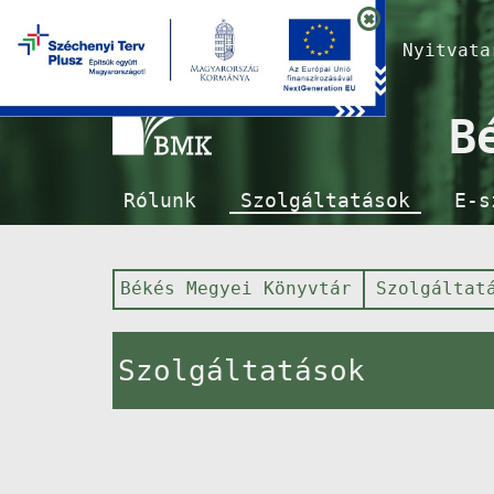
Nyitvat
B
Rólunk
Szolgáltatások
E-s
Békés Megyei Könyvtár
Szolgáltat
Szolgáltatások