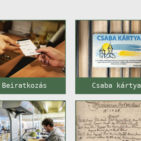
Beiratkozás
Csaba kárty