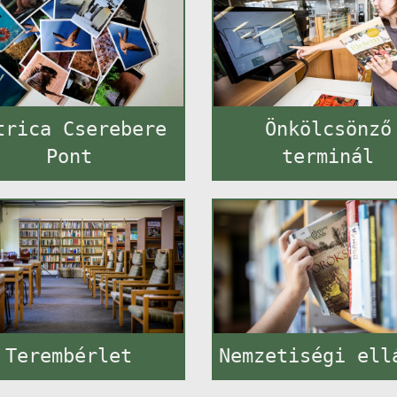
trica Cserebere
Önkölcsönző
Pont
terminál
Terembérlet
Nemzetiségi ell