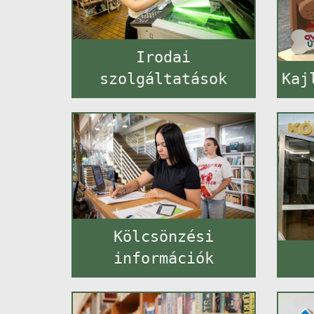
Irodai
szolgáltatások
Kaj
Kölcsönzési
információk