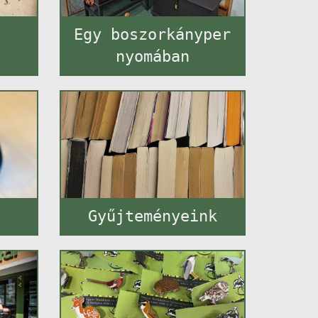
t
Egy boszorkányper
nyomában
Gyűjteményeink