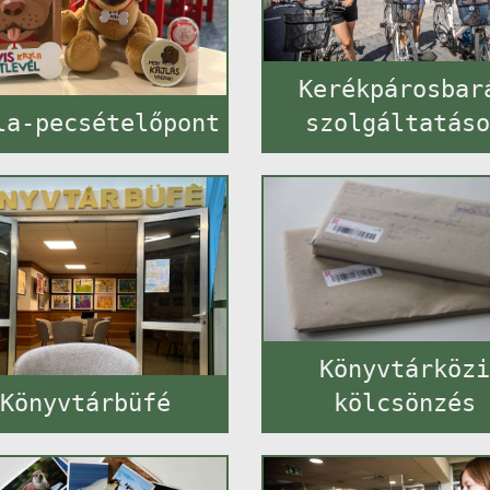
Kerékpárosbar
la-pecsételőpont
szolgáltatás
Könyvtárköz
Könyvtárbüfé
kölcsönzés