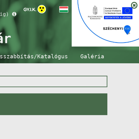
ig)
ár
sszabbítás/Katalógus
Galéria