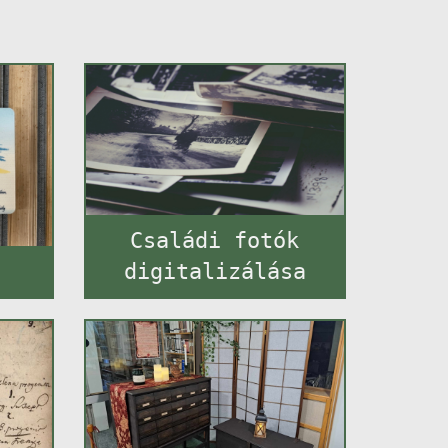
Családi fotók
a
digitalizálása