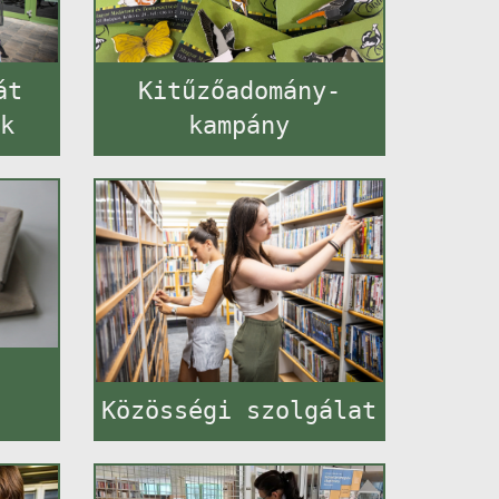
át
Kitűzőadomány-
ok
kampány
i
Közösségi szolgálat