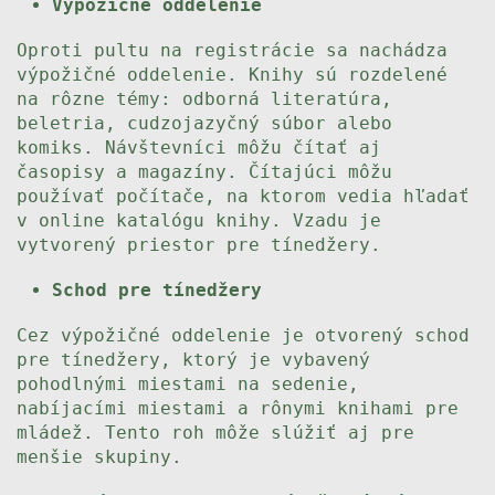
Výpožičné oddelenie
Oproti pultu na registrácie sa nachádza
výpožičné oddelenie. Knihy sú rozdelené
na rôzne témy: odborná literatúra,
beletria, cudzojazyčný súbor alebo
komiks. Návštevníci môžu čítať aj
časopisy a magazíny. Čítajúci môžu
používať počítače, na ktorom vedia hľadať
v online katalógu knihy. Vzadu je
vytvorený priestor pre tínedžery.
Schod pre tínedžery
Cez výpožičné oddelenie je otvorený schod
pre tínedžery, ktorý je vybavený
pohodlnými miestami na sedenie,
nabíjacími miestami a rônymi knihami pre
mládež. Tento roh môže slúžiť aj pre
menšie skupiny.