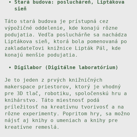
Stará budova: poslucháreň, Liptákova
sieň
Táto stará budova je prístupná cez
výpožičné oddelenie, kde konajú rôzne
podujatia. Vedľa posluchárňe sa nachádza
Liptákova sieň, ktorá bola pomenovaná po
zakladateľovi knižnice Lipták Pál, kde
konajú menšie podujatia.
Digilabor (Digitálne laboratórium)
Je to jeden z prvých knižničných
makerspace priestorov, ktorý je vhodný
pre 3D tlač, robotiku, spoločenskú hru a
knihárstvo. Táto miestnosť podá
príležitosť na kreatívnu tvorivosť a na
rôzne experimenty. Popritom hry, sa možno
nájsť aj knihy o umeniach a knihy pre
kreatívne remeslá.