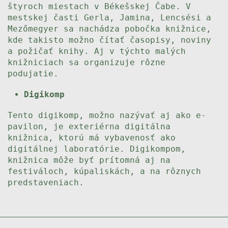
štyroch miestach v Békešskej Čabe. V
mestskej časti Gerla, Jamina, Lencsési a
Mezőmegyer sa nachádza pobočka knižnice,
kde takisto možno čítať časopisy, noviny
a požičať knihy. Aj v týchto malých
knižniciach sa organizuje rôzne
podujatie.
Digikomp
Tento digikomp, možno nazývať aj ako e-
pavilon, je exteriérna digitálna
knižnica, ktorú má vybavenosť ako
digitálnej laboratórie. Digikompom,
knižnica môže byť prítomná aj na
festiváloch, kúpaliskách, a na rôznych
predstaveniach.