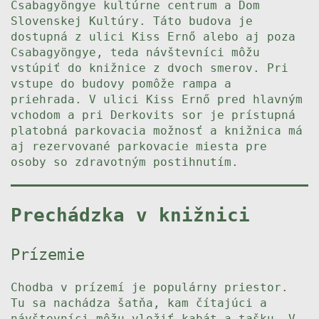
Csabagyöngye kultúrne centrum a Dom
Slovenskej Kultúry. Táto budova je
dostupná z ulici Kiss Ernő alebo aj poza
Csabagyöngye, teda návštevníci môžu
vstúpiť do knižnice z dvoch smerov. Pri
vstupe do budovy pomôže rampa a
priehrada. V ulici Kiss Ernő pred hlavným
vchodom a pri Derkovits sor je prístupná
platobná parkovacia možnosť a knižnica má
aj rezervované parkovacie miesta pre
osoby so zdravotným postihnutím.
Prechádzka v knižnici
Prízemie
Chodba v prízemí je populárny priestor.
Tu sa nachádza šatňa, kam čítajúci a
návštevníci môžu vložiť kabát a tašku. V