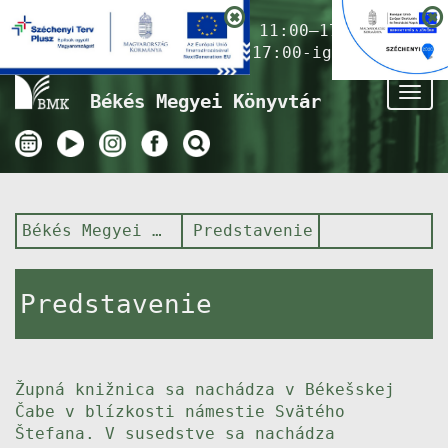
Nyitvatartás ma:
11:00–17:00
(Gyermekkönyvtár 17:00-ig)
Tog
Békés Megyei Könyvtár
nav
Békés Megyei Könyvtár
Predstavenie
Predstavenie
Župná knižnica sa nachádza v Békešskej
Čabe v blízkosti námestie Svätého
Štefana. V susedstve sa nachádza