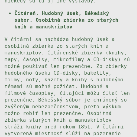
niekedy sú tu aj iné výstavby.
Čitáreň, Hudobný úsek, Békešský
súbor, Osobitná zbierka zo starých
kníh a manuskriptov
V čitárni sa nachádza hudobný úsek a
osobitná zbierka zo starých kníh a
manuskriptov. Čitárenské zbierky (knihy,
mapy, časopisy, mikrofilmy a CD-disky) sú
možné používať len prezenčne. Zo zbierky
hudobného úseku CD-disky, bakelity,
filmy, noty, kazety a knihy s hudobnými
témami sú možné požičať. Hudobné a
filmové časopisy, čítajúci môžu čítať len
prezenčne. Békešský súbor je chránený so
zvýšeným nebezpečenstvom, preto výskum
možno robiť len prezenčne. Osobitná
zbierka starých kníh a manuskriptov
stráži knihy pred rokom 1851. V čitárni
vytvorená miestnosť slúži na pozeranie