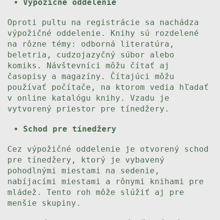
Výpožičné oddelenie
Oproti pultu na registrácie sa nachádza
výpožičné oddelenie. Knihy sú rozdelené
na rôzne témy: odborná literatúra,
beletria, cudzojazyčný súbor alebo
komiks. Návštevníci môžu čítať aj
časopisy a magazíny. Čítajúci môžu
používať počítače, na ktorom vedia hľadať
v online katalógu knihy. Vzadu je
vytvorený priestor pre tínedžery.
Schod pre tínedžery
Cez výpožičné oddelenie je otvorený schod
pre tínedžery, ktorý je vybavený
pohodlnými miestami na sedenie,
nabíjacími miestami a rônymi knihami pre
mládež. Tento roh môže slúžiť aj pre
menšie skupiny.