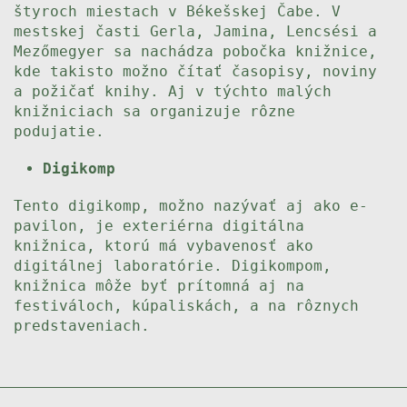
štyroch miestach v Békešskej Čabe. V
mestskej časti Gerla, Jamina, Lencsési a
Mezőmegyer sa nachádza pobočka knižnice,
kde takisto možno čítať časopisy, noviny
a požičať knihy. Aj v týchto malých
knižniciach sa organizuje rôzne
podujatie.
Digikomp
Tento digikomp, možno nazývať aj ako e-
pavilon, je exteriérna digitálna
knižnica, ktorú má vybavenosť ako
digitálnej laboratórie. Digikompom,
knižnica môže byť prítomná aj na
festiváloch, kúpaliskách, a na rôznych
predstaveniach.