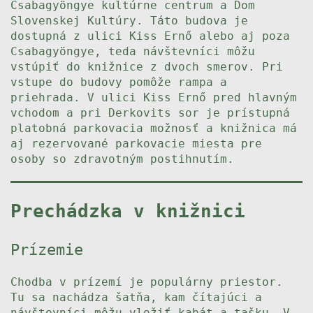
Csabagyöngye kultúrne centrum a Dom
Slovenskej Kultúry. Táto budova je
dostupná z ulici Kiss Ernő alebo aj poza
Csabagyöngye, teda návštevníci môžu
vstúpiť do knižnice z dvoch smerov. Pri
vstupe do budovy pomôže rampa a
priehrada. V ulici Kiss Ernő pred hlavným
vchodom a pri Derkovits sor je prístupná
platobná parkovacia možnosť a knižnica má
aj rezervované parkovacie miesta pre
osoby so zdravotným postihnutím.
Prechádzka v knižnici
Prízemie
Chodba v prízemí je populárny priestor.
Tu sa nachádza šatňa, kam čítajúci a
návštevníci môžu vložiť kabát a tašku. V