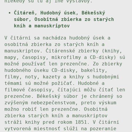
niekedy sú tu aj iné výstavby.
Čitáreň, Hudobný úsek, Békešský
súbor, Osobitná zbierka zo starých
kníh a manuskriptov
V čitárni sa nachádza hudobný úsek a
osobitná zbierka zo starých kníh a
manuskriptov. Čitárenské zbierky (knihy,
mapy, časopisy, mikrofilmy a CD-disky) sú
možné používať len prezenčne. Zo zbierky
hudobného úseku CD-disky, bakelity,
filmy, noty, kazety a knihy s hudobnými
témami sú možné požičať. Hudobné a
filmové časopisy, čítajúci môžu čítať len
prezenčne. Békešský súbor je chránený so
zvýšeným nebezpečenstvom, preto výskum
možno robiť len prezenčne. Osobitná
zbierka starých kníh a manuskriptov
stráži knihy pred rokom 1851. V čitárni
vytvorená miestnosť slúži na pozeranie