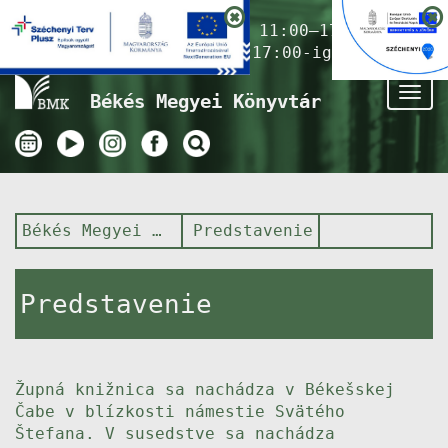
Nyitvatartás ma:
11:00–17:00
(Gyermekkönyvtár 17:00-ig)
Tog
Békés Megyei Könyvtár
nav
Békés Megyei Könyvtár
Predstavenie
Predstavenie
Župná knižnica sa nachádza v Békešskej
Čabe v blízkosti námestie Svätého
Štefana. V susedstve sa nachádza