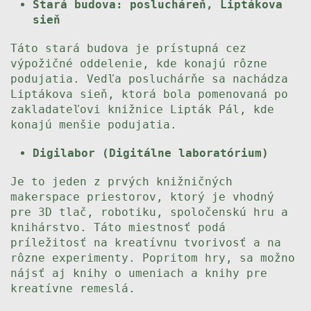
Stará budova: poslucháreň, Liptákova
sieň
Táto stará budova je prístupná cez
výpožičné oddelenie, kde konajú rôzne
podujatia. Vedľa posluchárňe sa nachádza
Liptákova sieň, ktorá bola pomenovaná po
zakladateľovi knižnice Lipták Pál, kde
konajú menšie podujatia.
Digilabor (Digitálne laboratórium)
Je to jeden z prvých knižničných
makerspace priestorov, ktorý je vhodný
pre 3D tlač, robotiku, spoločenskú hru a
knihárstvo. Táto miestnosť podá
príležitosť na kreatívnu tvorivosť a na
rôzne experimenty. Popritom hry, sa možno
nájsť aj knihy o umeniach a knihy pre
kreatívne remeslá.