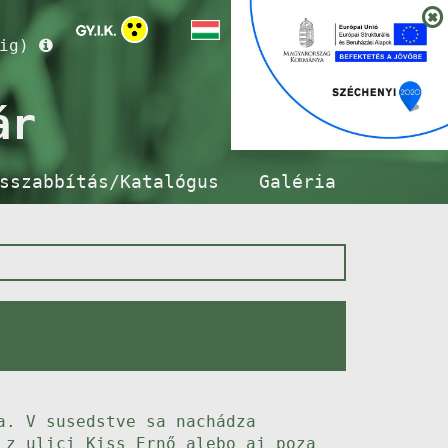
ig)
ár
sszabbítás/Katalógus
Galéria
a. V susedstve sa nachádza
 z ulici Kiss Ernő alebo aj poza