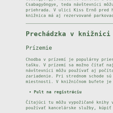
Csabagyöngye, teda návštevníci môž
priehrada. V ulici Kiss Ernő pred 
knižnica má aj rezervované parkova
Prechádzka v knižnici
Prízemie
Chodba v prízemí je populárny prie
tašku. V prízemí sa možno čítať na
návštevníci môžu používať aj počít
zariadenie. Pri strednom schode sú
miestnosti. V knižničnom bufete je
Pult na registráciu
Čítajúci tu môžu vypožičané knihy 
používať kancelárske služby, kúpiť