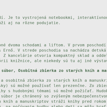
dí. Je to vystrojená notebookmi, interaktívno
úži aj na rôzne podujatie.
pné dvoma schodami a liftom. V prvom poschodí
s Ernő. V strede poschodia sa nachádza detská
. Z kancelárie otvoria kompaktný sklad a odde
órii knižnice, ale niekedy sú tu aj iné výsta
 súbor, Osobitná zbierka zo starých kníh a ma
 a osobitná zbierka zo starých kníh a manuskr
sky) sú možné používať len prezenčne. Zo zbie
ihy s hudobnými témami sú možné požičať. Hudo
 súbor je chránený so zvýšeným nebezpečenstvo
h kníh a manuskriptov stráži knihy pred rokom
v, na počúvanie hudby alebo deti sa môžu hrať