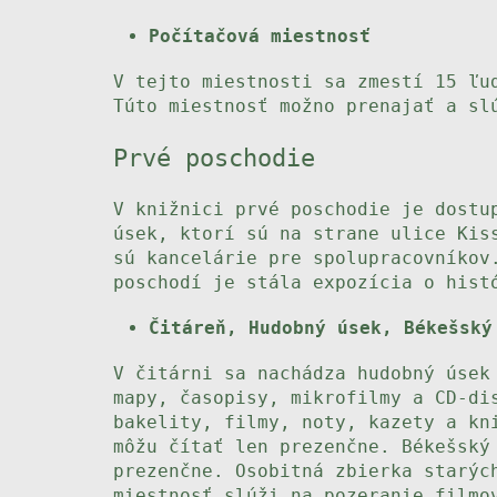
Počítačová miestnosť
V tejto miestnosti sa zmestí 15 ľu
Túto miestnosť možno prenajať a sl
Prvé poschodie
V knižnici prvé poschodie je dostu
úsek, ktorí sú na strane ulice Kis
sú kancelárie pre spolupracovníkov
poschodí je stála expozícia o hist
Čitáreň, Hudobný úsek, Békešský
V čitárni sa nachádza hudobný úsek
mapy, časopisy, mikrofilmy a CD-di
bakelity, filmy, noty, kazety a kn
môžu čítať len prezenčne. Békešský
prezenčne. Osobitná zbierka starýc
miestnosť slúži na pozeranie filmo