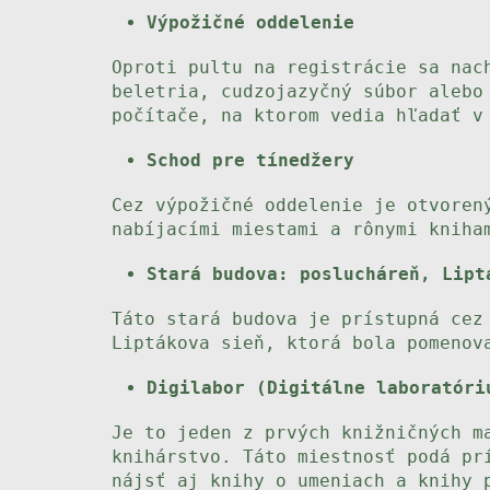
Výpožičné oddelenie
Oproti pultu na registrácie sa nac
beletria, cudzojazyčný súbor alebo
počítače, na ktorom vedia hľadať v
Schod pre tínedžery
Cez výpožičné oddelenie je otvoren
nabíjacími miestami a rônymi kniha
Stará budova: poslucháreň, Lipt
Táto stará budova je prístupná cez
Liptákova sieň, ktorá bola pomenov
Digilabor (Digitálne laboratóri
Je to jeden z prvých knižničných m
knihárstvo. Táto miestnosť podá pr
nájsť aj knihy o umeniach a knihy 