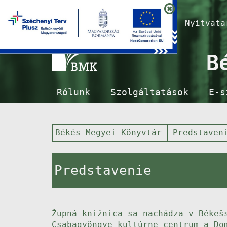
Nyitvat
B
Rólunk
Szolgáltatások
E-s
Békés Megyei Könyvtár
Predstaven
Predstavenie
Župná knižnica sa nachádza v Békeš
Csabagyöngye kultúrne centrum a Do