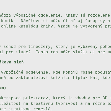
hádza výpožičné oddelenie. Knihy sú rozdelené
 komiks. Návštevníci môžu čítať aj časopisy a
 online katalógu knihy. Vzadu je vytvorený pr
ý schod pre tínedžery, ktorý je vybavený poho
mi pre mládež. Tento roh môže slúžiť aj pre m
ákova sieň
 výpožičné oddelenie, kde konajú rôzne poduja
aná po zakladateľovi knižnice Lipták Pál, kde
um)
akerspace priestorov, ktorý je vhodný pre 3D 
íležitosť na kreatívnu tvorivosť a na rôzne e
pre kreatívne remeslá.