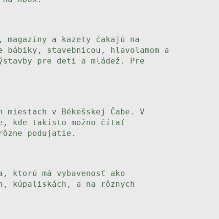
, magazíny a kazety čakajú na
e bábiky, stavebnicou, hlavolamom a
ýstavby pre deti a mládež. Pre
h miestach v Békešskej Čabe. V
e, kde takisto možno čítať
rôzne podujatie.
a, ktorú má vybavenosť ako
h, kúpaliskách, a na rôznych