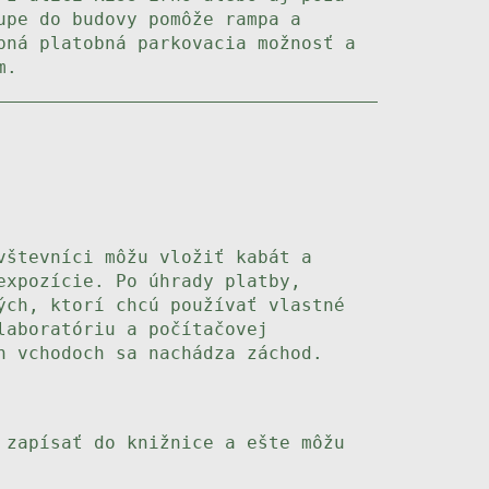
upe do budovy pomôže rampa a
pná platobná parkovacia možnosť a
m.
vštevníci môžu vložiť kabát a
expozície. Po úhrady platby,
ých, ktorí chcú používať vlastné
laboratóriu a počítačovej
h vchodoch sa nachádza záchod.
 zapísať do knižnice a ešte môžu