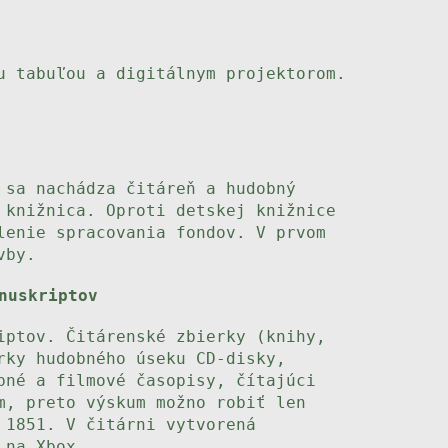
u tabuľou a digitálnym projektorom.
 sa nachádza čitáreň a hudobný
 knižnica. Oproti detskej knižnice
lenie spracovania fondov. V prvom
vby.
nuskriptov
iptov. Čitárenské zbierky (knihy,
rky hudobného úseku CD-disky,
bné a filmové časopisy, čítajúci
m, preto výskum možno robiť len
 1851. V čitárni vytvorená
 na Xbox.