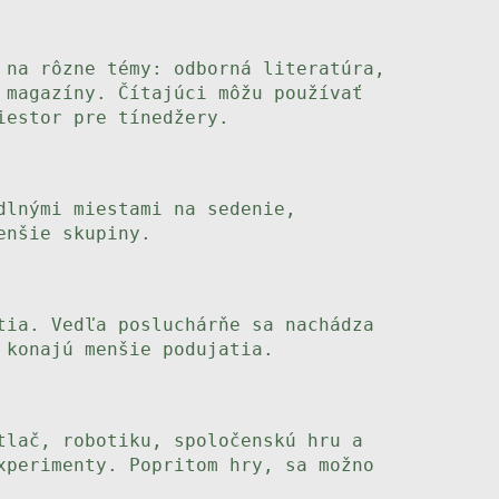
 na rôzne témy: odborná literatúra,
 magazíny. Čítajúci môžu používať
iestor pre tínedžery.
dlnými miestami na sedenie,
enšie skupiny.
tia. Vedľa posluchárňe sa nachádza
 konajú menšie podujatia.
tlač, robotiku, spoločenskú hru a
xperimenty. Popritom hry, sa možno