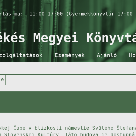
artás ma:
11:00–17:00 (Gyermekkönyvtár 17:00-
ékés Megyei Könyvt
zolgáltatások
Események
Ajánló
Ho
ie
skej Čabe v blízkosti námestie Svätého Štefan
m Slovenskej Kultúry. Táto budova je dostupná