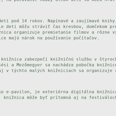
deti pod 14 rokov. Napínavé a zaujímavé knihy
ie deti môžu stráviť čas kresbou, domčekom pr
žnica organizuje premietanie filmov a rôzne v
ice majú nárok na používanie počítačov.
 knižnica zabezpečí knižničnú službu v štyroc
sési a Mezőmegyer sa nachádza pobočka knižnic
Aj v týchto malých knižniciach sa organizuje 
ko e-pavilon, je exteriérna digitálna knižnic
, knižnica môže byť prítomná aj na festiváloc