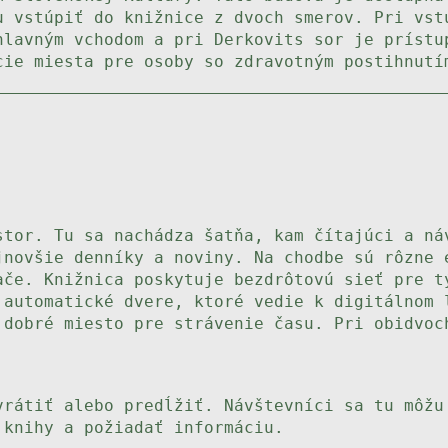
u vstúpiť do knižnice z dvoch smerov. Pri vst
hlavným vchodom a pri Derkovits sor je prístu
cie miesta pre osoby so zdravotným postihnutí
stor. Tu sa nachádza šatňa, kam čítajúci a ná
jnovšie denníky a noviny. Na chodbe sú rôzne 
ače. Knižnica poskytuje bezdrôtovú sieť pre t
 automatické dvere, ktoré vedie k digitálnom 
 dobré miesto pre strávenie času. Pri obidvoc
vrátiť alebo predĺžiť. Návštevníci sa tu môžu
 knihy a požiadať informáciu.