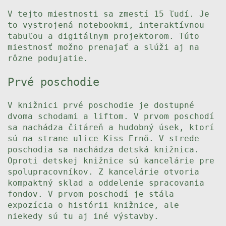
V tejto miestnosti sa zmestí 15 ľudí. Je
to vystrojená notebookmi, interaktívnou
tabuľou a digitálnym projektorom. Túto
miestnosť možno prenajať a slúži aj na
rôzne podujatie.
Prvé poschodie
V knižnici prvé poschodie je dostupné
dvoma schodami a liftom. V prvom poschodí
sa nachádza čitáreň a hudobný úsek, ktorí
sú na strane ulice Kiss Ernő. V strede
poschodia sa nachádza detská knižnica.
Oproti detskej knižnice sú kancelárie pre
spolupracovníkov. Z kancelárie otvoria
kompaktný sklad a oddelenie spracovania
fondov. V prvom poschodí je stála
expozícia o histórii knižnice, ale
niekedy sú tu aj iné výstavby.