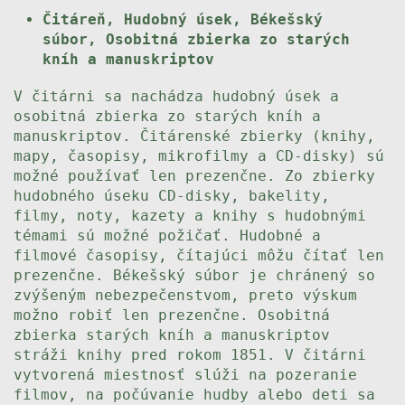
Čitáreň, Hudobný úsek, Békešský
súbor, Osobitná zbierka zo starých
kníh a manuskriptov
V čitárni sa nachádza hudobný úsek a
osobitná zbierka zo starých kníh a
manuskriptov. Čitárenské zbierky (knihy,
mapy, časopisy, mikrofilmy a CD-disky) sú
možné používať len prezenčne. Zo zbierky
hudobného úseku CD-disky, bakelity,
filmy, noty, kazety a knihy s hudobnými
témami sú možné požičať. Hudobné a
filmové časopisy, čítajúci môžu čítať len
prezenčne. Békešský súbor je chránený so
zvýšeným nebezpečenstvom, preto výskum
možno robiť len prezenčne. Osobitná
zbierka starých kníh a manuskriptov
stráži knihy pred rokom 1851. V čitárni
vytvorená miestnosť slúži na pozeranie
filmov, na počúvanie hudby alebo deti sa