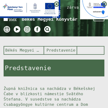
Nyitvatartás ma:
zárva
Tog
Békés Megyei Könyvtár
nav
Békés Megyei Könyvtár
Predstavenie
Predstavenie
Župná knižnica sa nachádza v Békešskej
Čabe v blízkosti námestie Svätého
Štefana. V susedstve sa nachádza
Csabagyöngye kultúrne centrum a Dom