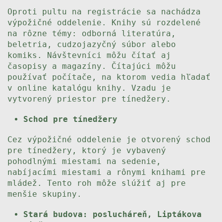
Oproti pultu na registrácie sa nachádza
výpožičné oddelenie. Knihy sú rozdelené
na rôzne témy: odborná literatúra,
beletria, cudzojazyčný súbor alebo
komiks. Návštevníci môžu čítať aj
časopisy a magazíny. Čítajúci môžu
používať počítače, na ktorom vedia hľadať
v online katalógu knihy. Vzadu je
vytvorený priestor pre tínedžery.
Schod pre tínedžery
Cez výpožičné oddelenie je otvorený schod
pre tínedžery, ktorý je vybavený
pohodlnými miestami na sedenie,
nabíjacími miestami a rônymi knihami pre
mládež. Tento roh môže slúžiť aj pre
menšie skupiny.
Stará budova: poslucháreň, Liptákova