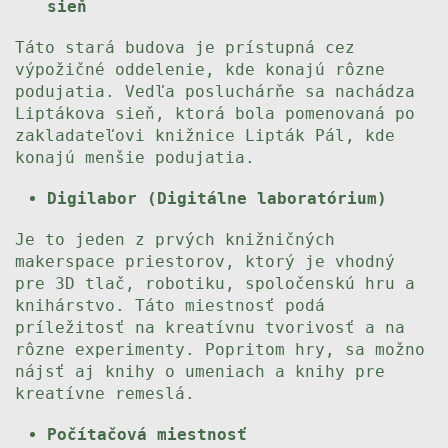
sieň
Táto stará budova je prístupná cez
výpožičné oddelenie, kde konajú rôzne
podujatia. Vedľa posluchárňe sa nachádza
Liptákova sieň, ktorá bola pomenovaná po
zakladateľovi knižnice Lipták Pál, kde
konajú menšie podujatia.
Digilabor (Digitálne laboratórium)
Je to jeden z prvých knižničných
makerspace priestorov, ktorý je vhodný
pre 3D tlač, robotiku, spoločenskú hru a
knihárstvo. Táto miestnosť podá
príležitosť na kreatívnu tvorivosť a na
rôzne experimenty. Popritom hry, sa možno
nájsť aj knihy o umeniach a knihy pre
kreatívne remeslá.
Počítačová miestnosť