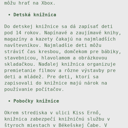
môžu hrať na Xbox.
Detská knižnica
Do detskej knižnice sa dá zapísať deti
pod 14 rokov. Napínavé a zaujímavé knihy,
magazíny a kazety čakajú na najmladších
navštevníkov. Najmladšie deti môžu
stráviť čas kresbou, domčekom pre bábiky,
stavebnicou, hlavolamom a obrázkovou
skladačkou. Naďalej knižnica organizuje
premietanie filmov a rôzne výstavby pre
deti a mládež. Pre deti, ktorí sa
zapisovali do knižnice majú nárok na
používanie počítačov.
Pobočky knižnice
Okrem strediska v ulici Kiss Ernő,
knižnica zabezpečí knižničnú službu v
štyroch miestach v Békešskej Čabe. V