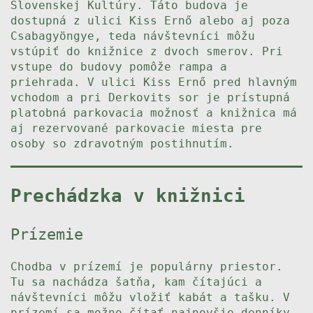
Slovenskej Kultúry. Táto budova je
dostupná z ulici Kiss Ernő alebo aj poza
Csabagyöngye, teda návštevníci môžu
vstúpiť do knižnice z dvoch smerov. Pri
vstupe do budovy pomôže rampa a
priehrada. V ulici Kiss Ernő pred hlavným
vchodom a pri Derkovits sor je prístupná
platobná parkovacia možnosť a knižnica má
aj rezervované parkovacie miesta pre
osoby so zdravotným postihnutím.
Prechádzka v knižnici
Prízemie
Chodba v prízemí je populárny priestor.
Tu sa nachádza šatňa, kam čítajúci a
návštevníci môžu vložiť kabát a tašku. V
prízemí sa možno čítať najnovšie denníky