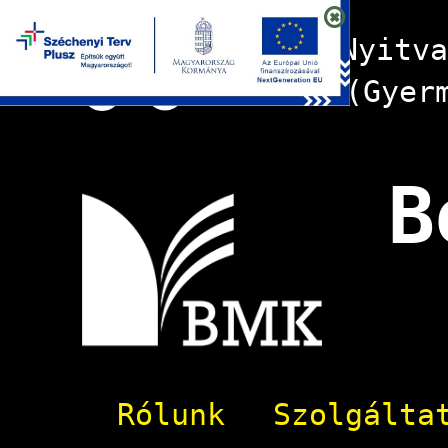
Nyitv
(Gyer
B
Rólunk
Szolgálta