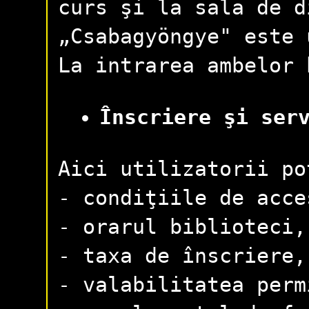
curs şi la sala de d
„Csabagyöngye" este 
La intrarea ambelor 
Înscriere şi ser
Aici utilizatorii po
- condiţiile de acce
- orarul biblioteci,
- taxa de înscriere
- valabilitatea perm