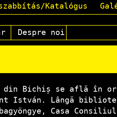
szabbítás/Katalógus
Gal
ár
Despre noi
 din Bichiș se află în or
nt István. Lângă bibliote
bagyöngye, Casa Consiliul