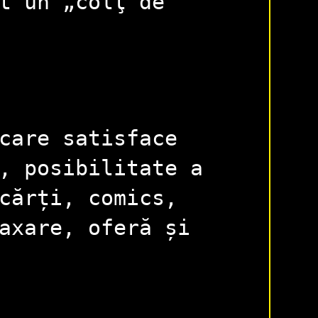
t un „colţ de
care satisface
, posibilitate a
cărți, comics,
axare, oferă și