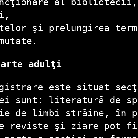
ncţionare al bibliotecii,
i,
telor şi prelungirea term
mutate.
carte adulţi
gistrare este situat secţ
ei sunt: literatură de sp
ie de limbi străine, în p
de reviste şi ziare pot f