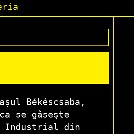
éria
așul Békéscsaba,
ca se gâseşte
 Industrial din