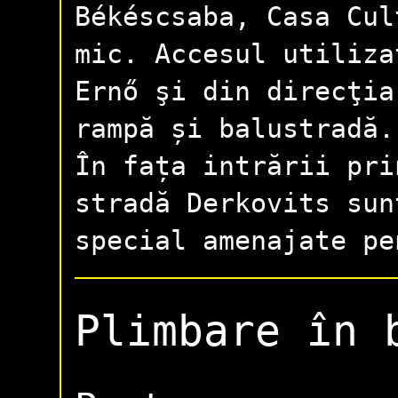
Békéscsaba, Casa Cul
mic. Accesul utiliza
Ernő şi din direcţia
rampă și balustradă
În fața intrării pri
stradă Derkovits sun
special amenajate pe
Plimbare în 