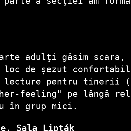
 parte a secţiei am forma
i
arte adulţi găsim scara, 
 loc de șezut confortabil
 lecture pentru tinerii (
her-feeling" pe lângă rel
u în grup mici.
le, Sala Lipták