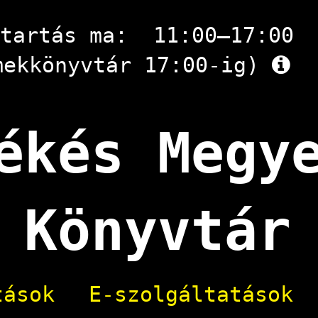
atartás ma:
11:00–17:00
mekkönyvtár 17:00-ig)
ékés Megy
Könyvtár
tások
E-szolgáltatások