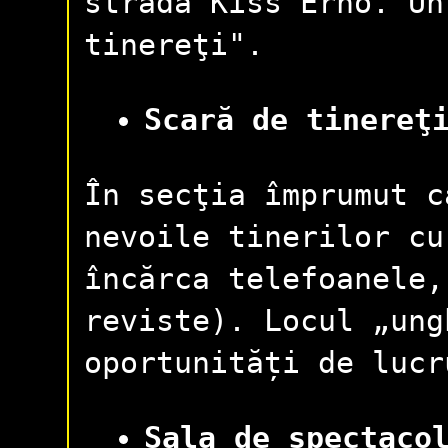
stradă Kiss Ernő. Un
tinereţi".
Scară de tinereţ
În secţia împrumut c
nevoile tinerilor cu
încărca telefoanele,
reviste). Locul „ung
oportunități de lucr
Sala de spectaco