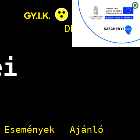
HU
EN
DE
SL
RO
ei
Események
Ajánló