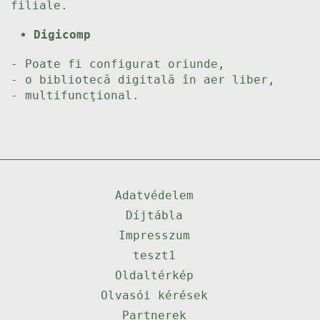
filiale.
Digicomp
- Poate fi configurat oriunde,
- o bibliotecă digitală în aer liber,
- multifuncţional.
Adatvédelem
Díjtábla
Impresszum
teszt1
Oldaltérkép
Olvasói kérések
Partnerek