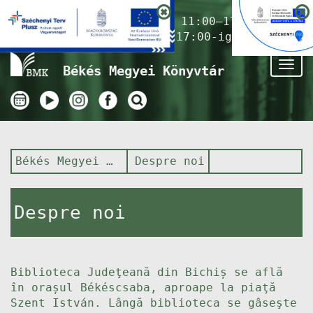
Nyitvatartás ma:
11:00–17:00
(Gyermekkönyvtár 17:00-ig)
Tog
Békés Megyei Könyvtár
nav
Békés Megyei Könyvtár
Despre noi
Despre noi
Biblioteca Judeţeană din Bichiș se află
în orașul Békéscsaba, aproape la piaţă
Szent István. Lângă biblioteca se gâseşte