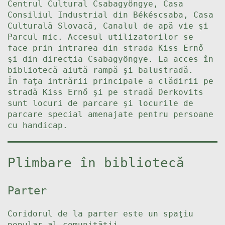
Centrul Cultural Csabagyöngye, Casa
Consiliul Industrial din Békéscsaba, Casa
Culturală Slovacă, Canalul de apă vie şi
Parcul mic. Accesul utilizatorilor se
face prin intrarea din strada Kiss Ernő
şi din direcţia Csabagyöngye. La acces în
bibliotecă aiută rampă și balustradă.
În fața intrării principale a clădirii pe
stradă Kiss Ernő şi pe stradă Derkovits
sunt locuri de parcare şi locurile de
parcare special amenajate pentru persoane
cu handicap.
Plimbare în bibliotecă
Parter
Coridorul de la parter este un spaţiu
popular al comunității.