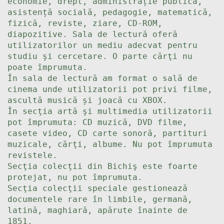
economie, drept, administrație publică,
asistență socială, pedagogie, matematică,
fizică, reviste, ziare, CD-ROM,
diapozitive. Sala de lectură oferă
utilizatorilor un mediu adecvat pentru
studiu şi cercetare. O parte cărţi nu
poate împrumuta.
În sala de lectură am format o sală de
cinema unde utilizatorii pot privi filme,
ascultă musică și joacă cu XBOX.
În secţia artă şi multimedia utilizatorii
pot împrumuta: CD muzică, DVD filme,
casete video, CD carte sonoră, partituri
muzicale, cărţi, albume. Nu pot împrumuta
revistele.
Secţia colecţii din Bichiş este foarte
protejat, nu pot împrumuta.
Secţia colecţii speciale gestionează
documentele rare în limbile, germană,
latină, maghiară, apărute înainte de
1851.