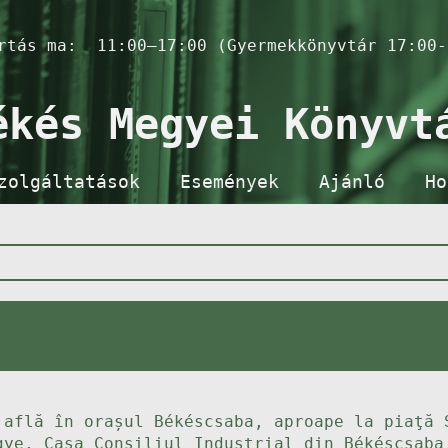
artás ma:
11:00–17:00 (Gyermekkönyvtár 17:00-
ékés Megyei Könyvt
zolgáltatások
Események
Ajánló
Ho
 află în orașul Békéscsaba, aproape la piaţă 
gye, Casa Consiliul Industrial din Békéscsaba