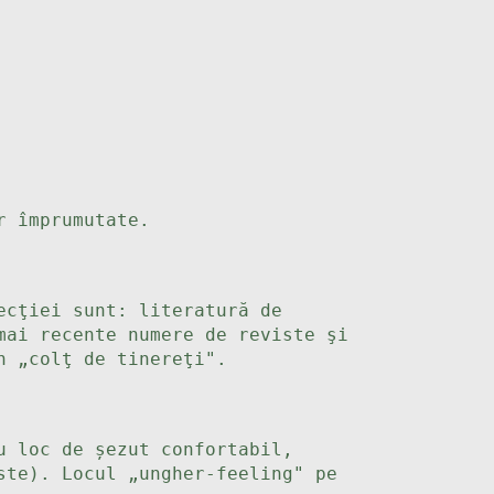
r împrumutate.
ecţiei sunt: literatură de
mai recente numere de reviste şi
n „colţ de tinereţi".
u loc de șezut confortabil,
ste). Locul „ungher-feeling" pe