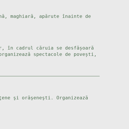
nă, maghiară, apărute înainte de
r, în cadrul căruia se desfășoară
organizează spectacole de povești,
ţene şi orăşeneşti. Organizează