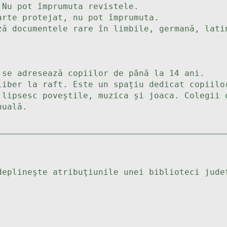
 Nu pot împrumuta revistele.
arte protejat, nu pot împrumuta.
ză documentele rare în limbile, germană, lati
 se adresează copiilor de până la 14 ani.
liber la raft. Este un spațiu dedicat copiilo
 lipsesc poveștile, muzica și joaca. Colegii 
nuală.
deplineşte atribuţiunile unei biblioteci jude