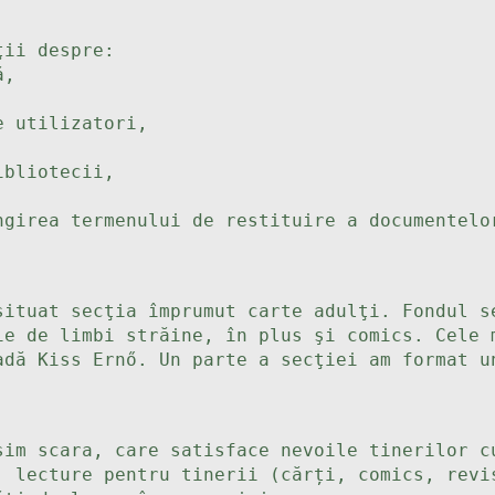
ţii despre:
ă,
de utilizatori,
ibliotecii,
ngirea termenului de restituire a documentelo
situat secţia împrumut carte adulţi. Fondul s
ie de limbi străine, în plus şi comics. Cele 
dă Kiss Ernő. Un parte a secţiei am format u
sim scara, care satisface nevoile tinerilor c
, lecture pentru tinerii (cărți, comics, revi