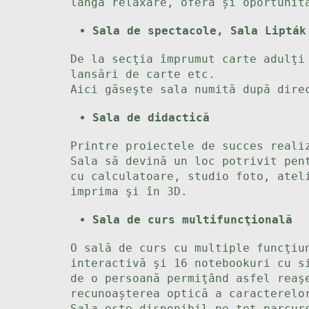
lângă relaxare, oferă și oportunit
Sala de spectacole, Sala Lipták
De la secţia împrumut carte adulţi
lansări de carte etc.
Aici găseşte sala numită după dire
Sala de didactică
Printre proiectele de succes reali
Sala să devină un loc potrivit pen
cu calculatoare, studio foto, atel
imprima şi în 3D.
Sala de curs multifuncţională
O sală de curs cu multiple funcţiu
interactivă şi 16 notebookuri cu s
de o persoană permiţând asfel reaş
recunoașterea optică a caracterelo
Sala este disponibil pe tot parcur