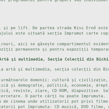
i şi pe lift. De partea strada Kiss Ernő est
ajului este situată secţia împrumut carte cop
irouri, aici se găsește compartimentul eviden
oziţii permanente şi pentru expoziţii tempora
 Artă şi multimedia, Secţia Colecţii din Bi
ia artă şi multimedia, secţia colecţii din Bi
 următoarele domenii: cultură și civilizație,
tică și demografie, politică, economie, drept
zică, reviste, ziare, CD-ROM, diapozitive. Sa
cercetare. O parte cărţi nu poate împrumuta.
ă de cinema unde utilizatorii pot privi filme
zatorii pot împrumuta: CD muzică, DVD filme, 