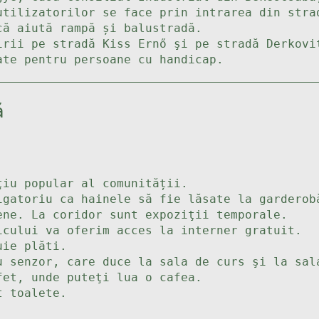
utilizatorilor se face prin intrarea din stra
că aiută rampă și balustradă.
irii pe stradă Kiss Ernő şi pe stradă Derkovi
ate pentru persoane cu handicap.
ă
ţiu popular al comunității.
igatoriu ca hainele să fie lăsate la garderob
ene. La coridor sunt expoziţii temporale.
icului va oferim acces la interner gratuit.
uie plăti.
u senzor, care duce la sala de curs şi la sal
fet, unde puteţi lua o cafea.
t toalete.