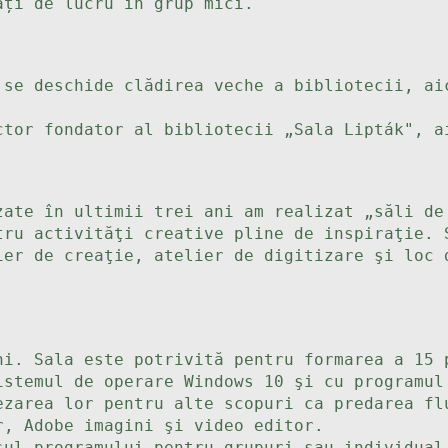
ăți de lucru în grup mici.
 se deschide clădirea veche a bibliotecii, ai
ctor fondator al bibliotecii „Sala Lipták", a
zate în ultimii trei ani am realizat „săli de
tru activităţi creative pline de inspiraţie. 
ier de creaţie, atelier de digitizare şi loc 
ni. Sala este potrivită pentru formarea a 15 
istemul de operare Windows 10 şi cu programul
ezarea lor pentru alte scopuri ca predarea fl
r, Adobe imagini şi video editor.
sul programului pentru grupuri sau individual