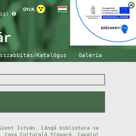
ig)
ár
sszabbítás/Katalógus
Galéria
Szent István. Lângă biblioteca se
, Casa Culturală Slovacă, Canalul