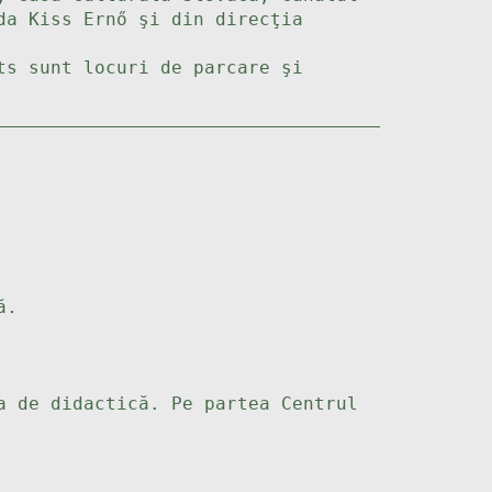
da Kiss Ernő şi din direcţia
ts sunt locuri de parcare şi
ă.
a de didactică. Pe partea Centrul