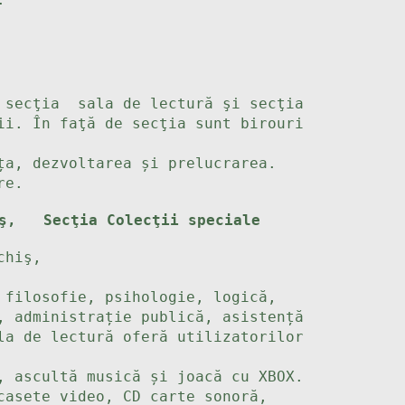
e secţia sala de lectură şi secţia
ii. În faţă de secţia sunt birouri
ța, dezvoltarea și prelucrarea.
re.
chiş,
Secţia Colecţii speciale
chiş,
 filosofie, psihologie, logică,
, administrație publică, asistență
la de lectură oferă utilizatorilor
, ascultă musică și joacă cu XBOX.
casete video, CD carte sonoră,