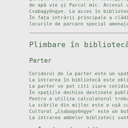
de apă vie şi Parcul mic. Accesul 
Csabagyöngye. La acces în bibliote
În fața intrării principale a clăd
locurile de parcare special amenaj
Plimbare în bibliotec
Parter
Coridorul de la parter este un spa
La intrarea în bibliotecă este obl
La parter se pot citi ziare cotidi
În spaţiile dechise destinate publ
Pentru a utiliza calculatorul treb
La scările din mijloc este o uşă c
Cultural „Csabagyöngye" este un bu
La intrarea ambelor biblioteci sun