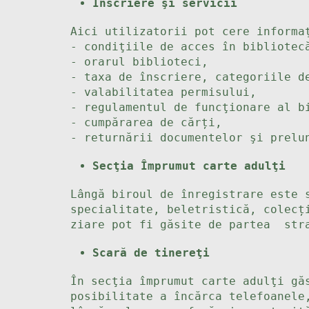
Înscriere şi servicii
Aici utilizatorii pot cere informa
- condiţiile de acces în bibliotec
- orarul biblioteci,
- taxa de înscriere, categoriile 
- valabilitatea permisului,
- regulamentul de funcţionare al b
- cumpărarea de cărți,
- returnării documentelor şi prelu
Secţia Împrumut carte adulţi
Lângă biroul de înregistrare este 
specialitate, beletristică, colecț
ziare pot fi găsite de partea stra
Scară de tinereţi
În secţia împrumut carte adulţi gă
posibilitate a încărca telefoanele