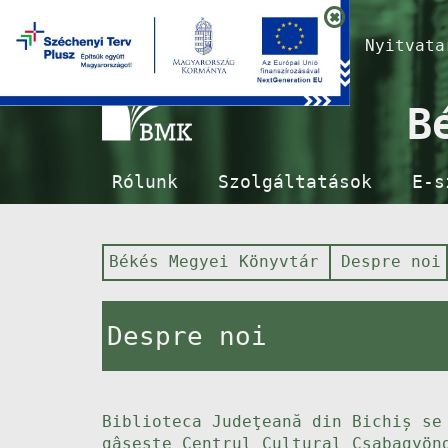
Nyitvat
B
Rólunk
Szolgáltatások
E-s
Békés Megyei Könyvtár
Despre noi
Despre noi
Biblioteca Judeţeană din Bichiș se
gâseşte Centrul Cultural Csabagyön