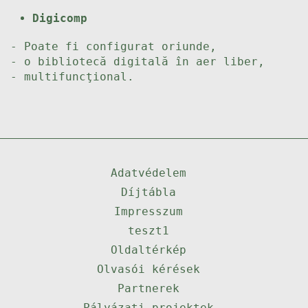
Digicomp
- Poate fi configurat oriunde,
- o bibliotecă digitală în aer liber,
- multifuncţional.
Adatvédelem
Díjtábla
Impresszum
teszt1
Oldaltérkép
Olvasói kérések
Partnerek
Pályázati projektek