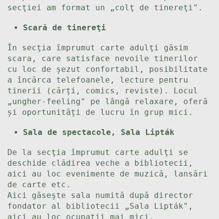
secţiei am format un „colţ de tinereţi".
Scară de tinereţi
În secţia împrumut carte adulţi găsim
scara, care satisface nevoile tinerilor
cu loc de șezut confortabil, posibilitate
a încărca telefoanele, lecture pentru
tinerii (cărți, comics, reviste). Locul
„ungher-feeling" pe lângă relaxare, oferă
și oportunități de lucru în grup mici.
Sala de spectacole, Sala Lipták
De la secţia împrumut carte adulţi se
deschide clădirea veche a bibliotecii,
aici au loc evenimente de muzică, lansări
de carte etc.
Aici găseşte sala numită după director
fondator al bibliotecii „Sala Lipták",
aici au loc ocupaţii mai mici.