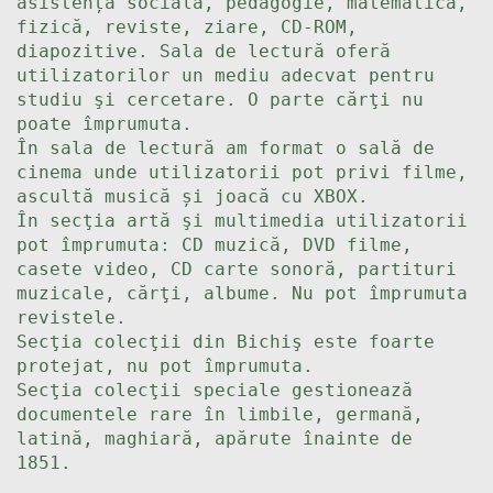
asistență socială, pedagogie, matematică,
fizică, reviste, ziare, CD-ROM,
diapozitive. Sala de lectură oferă
utilizatorilor un mediu adecvat pentru
studiu şi cercetare. O parte cărţi nu
poate împrumuta.
În sala de lectură am format o sală de
cinema unde utilizatorii pot privi filme,
ascultă musică și joacă cu XBOX.
În secţia artă şi multimedia utilizatorii
pot împrumuta: CD muzică, DVD filme,
casete video, CD carte sonoră, partituri
muzicale, cărţi, albume. Nu pot împrumuta
revistele.
Secţia colecţii din Bichiş este foarte
protejat, nu pot împrumuta.
Secţia colecţii speciale gestionează
documentele rare în limbile, germană,
latină, maghiară, apărute înainte de
1851.