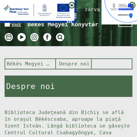
Nyitvatartás ma:
zárva
Tog
Békés Megyei Könyvtár
nav
Békés Megyei Könyvtár
Despre noi
Despre noi
Biblioteca Judeţeană din Bichiș se află
în orașul Békéscsaba, aproape la piaţă
Szent István. Lângă biblioteca se gâseşte
Centrul Cultural Csabagyöngye, Casa