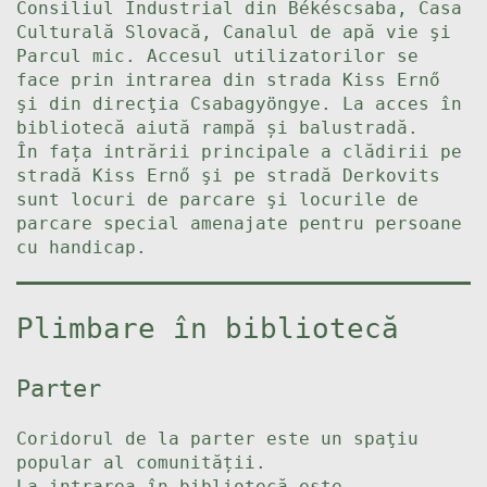
Consiliul Industrial din Békéscsaba, Casa
Culturală Slovacă, Canalul de apă vie şi
Parcul mic. Accesul utilizatorilor se
face prin intrarea din strada Kiss Ernő
şi din direcţia Csabagyöngye. La acces în
bibliotecă aiută rampă și balustradă.
În fața intrării principale a clădirii pe
stradă Kiss Ernő şi pe stradă Derkovits
sunt locuri de parcare şi locurile de
parcare special amenajate pentru persoane
cu handicap.
Plimbare în bibliotecă
Parter
Coridorul de la parter este un spaţiu
popular al comunității.
La intrarea în bibliotecă este