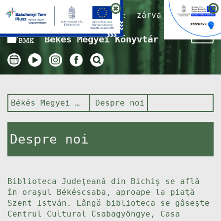
Nyitvatartás ma:
zárva
Tog
Békés Megyei Könyvtár
nav
Békés Megyei Könyvtár
Despre noi
Despre noi
Biblioteca Judeţeană din Bichiș se află
în orașul Békéscsaba, aproape la piaţă
Szent István. Lângă biblioteca se gâseşte
Centrul Cultural Csabagyöngye, Casa