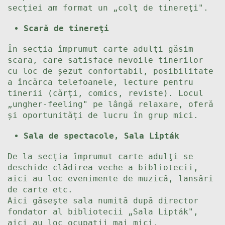
secţiei am format un „colţ de tinereţi".
Scară de tinereţi
În secţia împrumut carte adulţi găsim
scara, care satisface nevoile tinerilor
cu loc de șezut confortabil, posibilitate
a încărca telefoanele, lecture pentru
tinerii (cărți, comics, reviste). Locul
„ungher-feeling" pe lângă relaxare, oferă
și oportunități de lucru în grup mici.
Sala de spectacole, Sala Lipták
De la secţia împrumut carte adulţi se
deschide clădirea veche a bibliotecii,
aici au loc evenimente de muzică, lansări
de carte etc.
Aici găseşte sala numită după director
fondator al bibliotecii „Sala Lipták",
aici au loc ocupaţii mai mici.