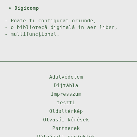
Digicomp
- Poate fi configurat oriunde,
- o bibliotecă digitală în aer liber,
- multifuncţional.
Adatvédelem
Díjtábla
Impresszum
teszt1
Oldaltérkép
Olvasói kérések
Partnerek
Pályázati projektek