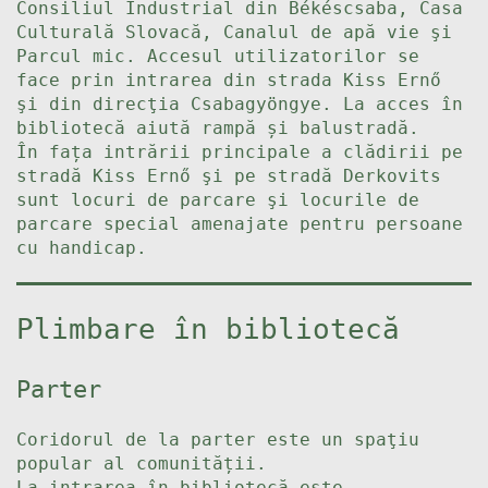
Consiliul Industrial din Békéscsaba, Casa
Culturală Slovacă, Canalul de apă vie şi
Parcul mic. Accesul utilizatorilor se
face prin intrarea din strada Kiss Ernő
şi din direcţia Csabagyöngye. La acces în
bibliotecă aiută rampă și balustradă.
În fața intrării principale a clădirii pe
stradă Kiss Ernő şi pe stradă Derkovits
sunt locuri de parcare şi locurile de
parcare special amenajate pentru persoane
cu handicap.
Plimbare în bibliotecă
Parter
Coridorul de la parter este un spaţiu
popular al comunității.
La intrarea în bibliotecă este