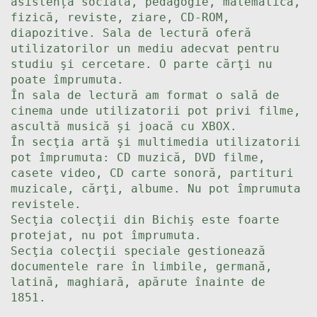
asistență socială, pedagogie, matematică,
fizică, reviste, ziare, CD-ROM,
diapozitive. Sala de lectură oferă
utilizatorilor un mediu adecvat pentru
studiu şi cercetare. O parte cărţi nu
poate împrumuta.
În sala de lectură am format o sală de
cinema unde utilizatorii pot privi filme,
ascultă musică și joacă cu XBOX.
În secţia artă şi multimedia utilizatorii
pot împrumuta: CD muzică, DVD filme,
casete video, CD carte sonoră, partituri
muzicale, cărţi, albume. Nu pot împrumuta
revistele.
Secţia colecţii din Bichiş este foarte
protejat, nu pot împrumuta.
Secţia colecţii speciale gestionează
documentele rare în limbile, germană,
latină, maghiară, apărute înainte de
1851.