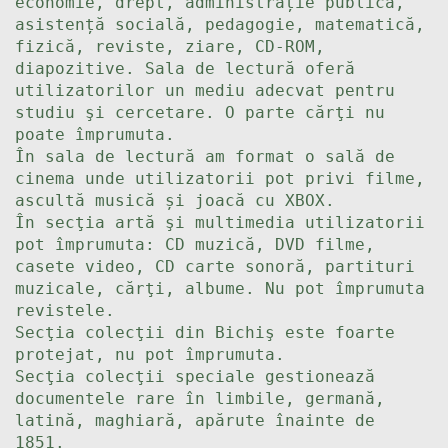
economie, drept, administrație publică,
asistență socială, pedagogie, matematică,
fizică, reviste, ziare, CD-ROM,
diapozitive. Sala de lectură oferă
utilizatorilor un mediu adecvat pentru
studiu şi cercetare. O parte cărţi nu
poate împrumuta.
În sala de lectură am format o sală de
cinema unde utilizatorii pot privi filme,
ascultă musică și joacă cu XBOX.
În secţia artă şi multimedia utilizatorii
pot împrumuta: CD muzică, DVD filme,
casete video, CD carte sonoră, partituri
muzicale, cărţi, albume. Nu pot împrumuta
revistele.
Secţia colecţii din Bichiş este foarte
protejat, nu pot împrumuta.
Secţia colecţii speciale gestionează
documentele rare în limbile, germană,
latină, maghiară, apărute înainte de
1851.