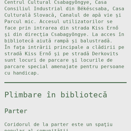
Centrul Cultural Csabagyöngye, Casa
Consiliul Industrial din Békéscsaba, Casa
Culturală Slovacă, Canalul de apă vie şi
Parcul mic. Accesul utilizatorilor se
face prin intrarea din strada Kiss Ernő
şi din direcţia Csabagyöngye. La acces în
bibliotecă aiută rampă și balustradă.
În fața intrării principale a clădirii pe
stradă Kiss Ernő şi pe stradă Derkovits
sunt locuri de parcare şi locurile de
parcare special amenajate pentru persoane
cu handicap.
Plimbare în bibliotecă
Parter
Coridorul de la parter este un spaţiu
popular al comunității.