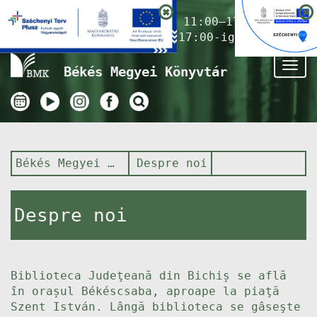
Nyitvatartás ma:
11:00–17:00
(Gyermekkönyvtár 17:00-ig)
Tog
Békés Megyei Könyvtár
nav
Békés Megyei Könyvtár
Despre noi
Despre noi
Biblioteca Judeţeană din Bichiș se află
în orașul Békéscsaba, aproape la piaţă
Szent István. Lângă biblioteca se gâseşte