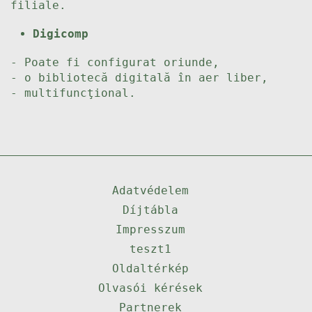
filiale.
Digicomp
- Poate fi configurat oriunde,
- o bibliotecă digitală în aer liber,
- multifuncţional.
Adatvédelem
Díjtábla
Impresszum
teszt1
Oldaltérkép
Olvasói kérések
Partnerek