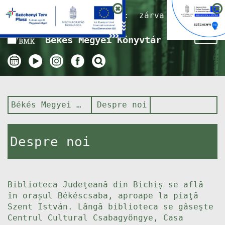
Nyitvatartás ma:
zárva
Tog
Békés Megyei Könyvtár
nav
Békés Megyei Könyvtár
Despre noi
Despre noi
Biblioteca Judeţeană din Bichiș se află
în orașul Békéscsaba, aproape la piaţă
Szent István. Lângă biblioteca se gâseşte
Centrul Cultural Csabagyöngye, Casa