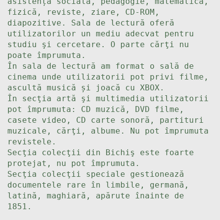
asistență socială, pedagogie, matematică,
fizică, reviste, ziare, CD-ROM,
diapozitive. Sala de lectură oferă
utilizatorilor un mediu adecvat pentru
studiu şi cercetare. O parte cărţi nu
poate împrumuta.
În sala de lectură am format o sală de
cinema unde utilizatorii pot privi filme,
ascultă musică și joacă cu XBOX.
În secţia artă şi multimedia utilizatorii
pot împrumuta: CD muzică, DVD filme,
casete video, CD carte sonoră, partituri
muzicale, cărţi, albume. Nu pot împrumuta
revistele.
Secţia colecţii din Bichiş este foarte
protejat, nu pot împrumuta.
Secţia colecţii speciale gestionează
documentele rare în limbile, germană,
latină, maghiară, apărute înainte de
1851.