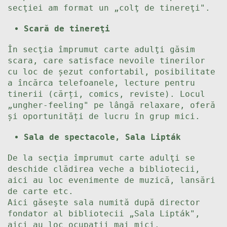
secţiei am format un „colţ de tinereţi".
Scară de tinereţi
În secţia împrumut carte adulţi găsim
scara, care satisface nevoile tinerilor
cu loc de șezut confortabil, posibilitate
a încărca telefoanele, lecture pentru
tinerii (cărți, comics, reviste). Locul
„ungher-feeling" pe lângă relaxare, oferă
și oportunități de lucru în grup mici.
Sala de spectacole, Sala Lipták
De la secţia împrumut carte adulţi se
deschide clădirea veche a bibliotecii,
aici au loc evenimente de muzică, lansări
de carte etc.
Aici găseşte sala numită după director
fondator al bibliotecii „Sala Lipták",
aici au loc ocupaţii mai mici.