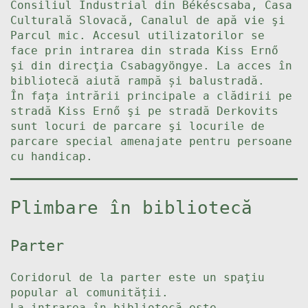
Consiliul Industrial din Békéscsaba, Casa
Culturală Slovacă, Canalul de apă vie şi
Parcul mic. Accesul utilizatorilor se
face prin intrarea din strada Kiss Ernő
şi din direcţia Csabagyöngye. La acces în
bibliotecă aiută rampă și balustradă.
În fața intrării principale a clădirii pe
stradă Kiss Ernő şi pe stradă Derkovits
sunt locuri de parcare şi locurile de
parcare special amenajate pentru persoane
cu handicap.
Plimbare în bibliotecă
Parter
Coridorul de la parter este un spaţiu
popular al comunității.
La intrarea în bibliotecă este