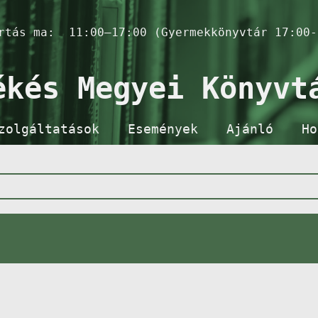
artás ma:
11:00–17:00 (Gyermekkönyvtár 17:00-
ékés Megyei Könyvt
zolgáltatások
Események
Ajánló
Ho