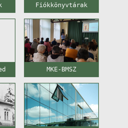
k
Fiókkönyvtárak
ed
MKE-BMSZ