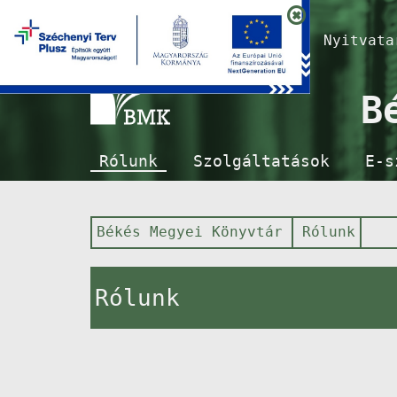
Nyitvat
B
Rólunk
Szolgáltatások
E-s
Békés Megyei Könyvtár
Rólunk
Rólunk