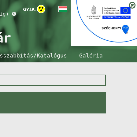
ig)
ár
sszabbítás/Katalógus
Galéria