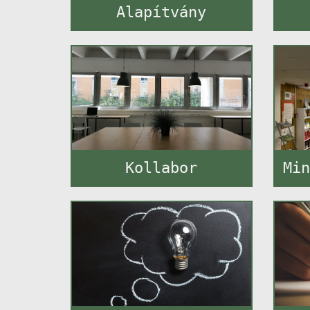
Alapítvány
Kollabor
Min