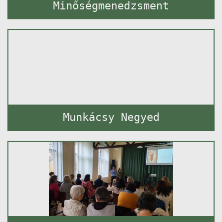
Minőségmenedzsment
Munkácsy Negyed