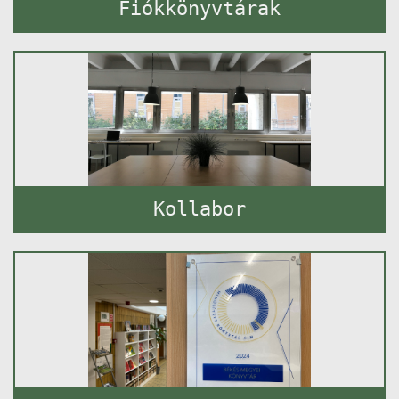
Fiókkönyvtárak
Kollabor