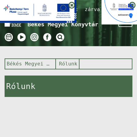
Nyitvatartás ma:
zárva
Tog
Békés Megyei Könyvtár
nav
Békés Megyei Könyvtár
Rólunk
Rólunk