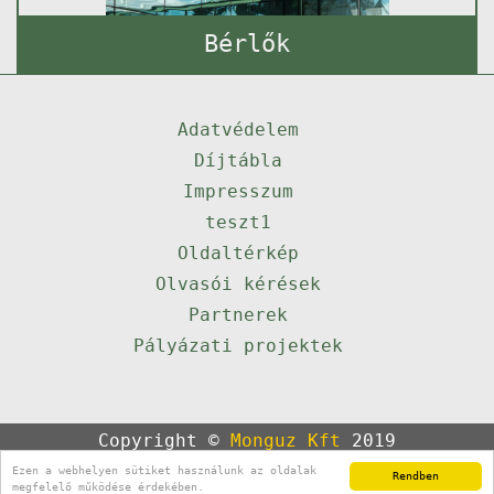
Bérlők
Adatvédelem
Díjtábla
Impresszum
teszt1
Oldaltérkép
Olvasói kérések
Partnerek
Pályázati projektek
Copyright ©
Monguz Kft
2019
Powered by
Qulto
Ezen a webhelyen sütiket használunk az oldalak
Rendben
Portál
24
megfelelő működése érdekében.