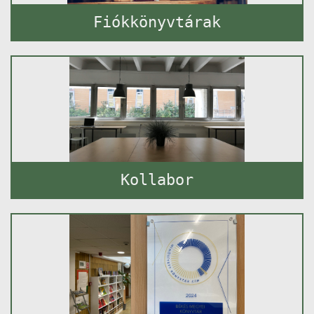
Fiókkönyvtárak
Kollabor