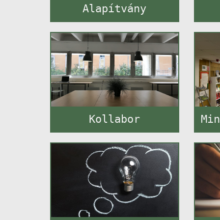
Alapítvány
Kollabor
Min