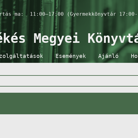
artás ma:
11:00–17:00 (Gyermekkönyvtár 17:00-
ékés Megyei Könyvt
zolgáltatások
Események
Ajánló
Ho