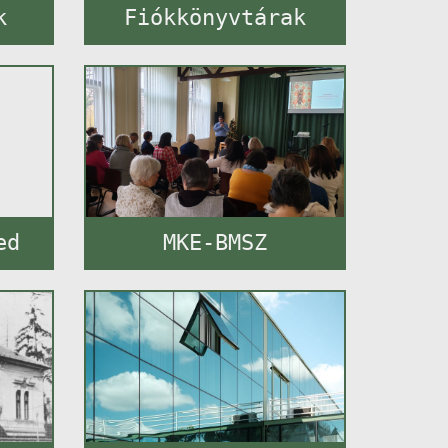
k
Fiókkönyvtárak
ed
MKE-BMSZ