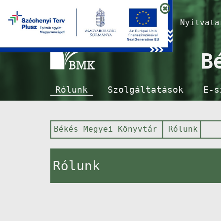
Nyitvat
B
Rólunk
Szolgáltatások
E-s
Békés Megyei Könyvtár
Rólunk
Rólunk