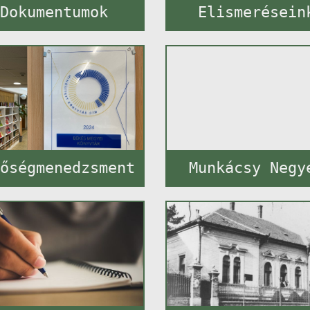
Dokumentumok
Elismerésein
őségmenedzsment
Munkácsy Negy