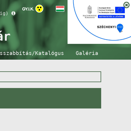
ig)
ár
sszabbítás/Katalógus
Galéria