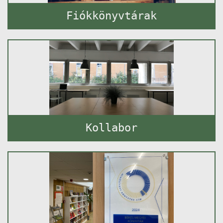
Fiókkönyvtárak
Kollabor