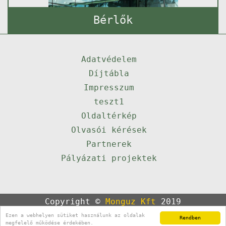
Bérlők
Adatvédelem
Díjtábla
Impresszum
teszt1
Oldaltérkép
Olvasói kérések
Partnerek
Pályázati projektek
Copyright ©
Monguz Kft
2019
Powered by
Qulto
Ezen a webhelyen sütiket használunk az oldalak
Rendben
Portál
24
megfelelő működése érdekében.