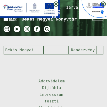
Nyitvatartás ma:
zárva
Tog
Békés Megyei Könyvtár
nav
Békés Megyei Könyvtár
Rendezvény
Adatvédelem
Díjtábla
Impresszum
teszt1