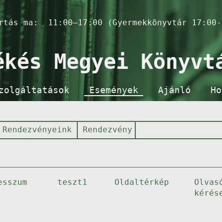
artás ma:
11:00–17:00 (Gyermekkönyvtár 17:00-
ékés Megyei Könyvt
zolgáltatások
Események
Ajánló
Ho
Rendezvényeink
Rendezvény
esszum
teszt1
Oldaltérkép
Olvas
kérés