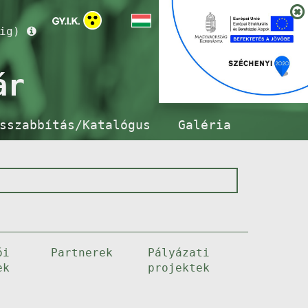
ig)
ár
sszabbítás/Katalógus
Galéria
ói
Partnerek
Pályázati
ek
projektek