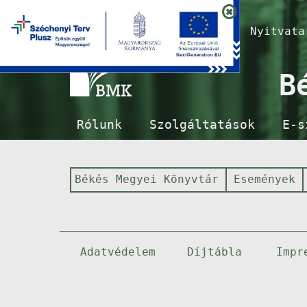
Nyitvat
B
Rólunk
Szolgáltatások
E-s
Békés Megyei Könyvtár
Események
Adatvédelem
Díjtábla
Impr