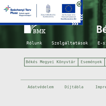
B
Rólunk
Szolgáltatások
E-s
Békés Megyei Könyvtár
Események
Adatvédelem
Díjtábla
Impr