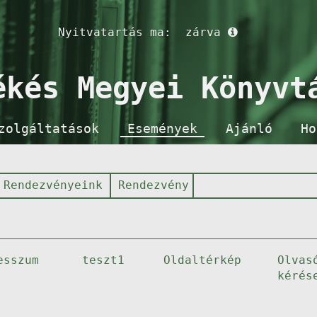
Nyitvatartás ma:
zárva
ékés Megyei Könyvt
zolgáltatások
Események
Ajánló
Ho
Rendezvényeink
Rendezvény
esszum
teszt1
Oldaltérkép
Olvas
kérés