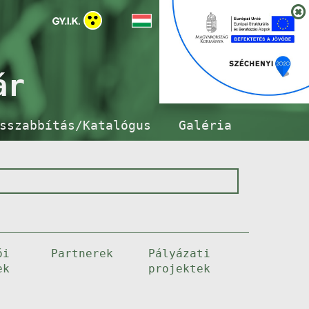
ár
sszabbítás/Katalógus
Galéria
ói
Partnerek
Pályázati
ek
projektek