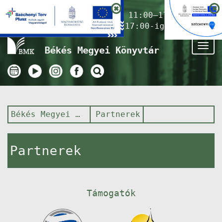
Nyitvatartás ma:
11:00–17:00
(Gyermekkönyvtár 17:00-ig)
Tog
Békés Megyei Könyvtár
nav
Békés Megyei Könyvtár
Partnerek
Partnerek
Támogatók