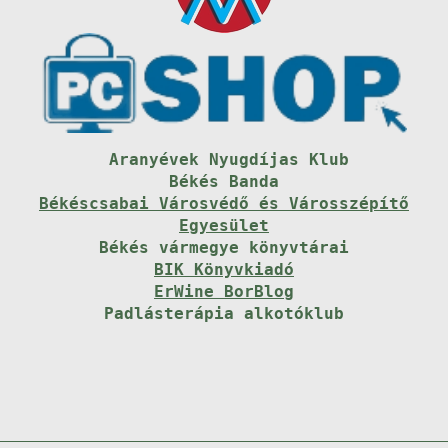
Aranyévek Nyugdíjas Klub
Békés Banda
Békéscsabai Városvédő és Városszépítő
Egyesület
Békés vármegye könyvtárai
BIK Könyvkiadó
ErWine BorBlog
Padlásterápia alkotóklub