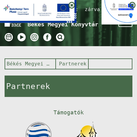
Nyitvatartás ma:
zárva
Tog
Békés Megyei Könyvtár
nav
Békés Megyei Könyvtár
Partnerek
Partnerek
Támogatók