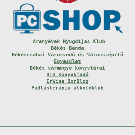
Aranyévek Nyugdíjas Klub
Békés Banda
Békéscsabai Városvédő és Városszépítő
Egyesület
Békés vármegye könyvtárai
BIK Könyvkiadó
ErWine BorBlog
Padlásterápia alkotóklub