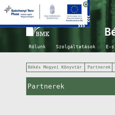
B
Rólunk
Szolgáltatások
E-s
Békés Megyei Könyvtár
Partnerek
Partnerek