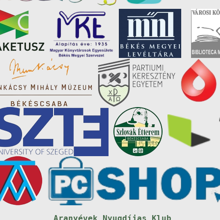
Aranyévek Nyugdíjas Klub