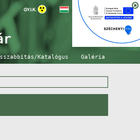
ár
sszabbítás/Katalógus
Galéria