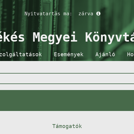
Nyitvatartás ma:
zárva
ékés Megyei Könyvt
zolgáltatások
Események
Ajánló
Ho
Támogatók