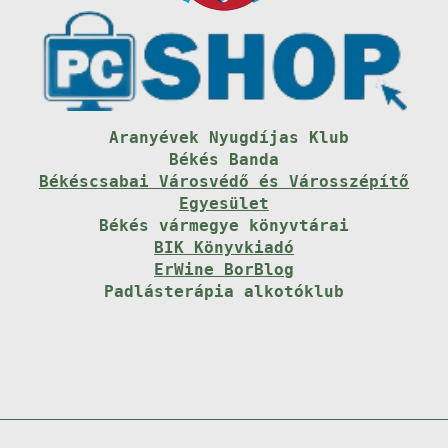
Aranyévek Nyugdíjas Klub
Békés Banda
Békéscsabai Városvédő és Városszépítő
Egyesület
Békés vármegye könyvtárai
BIK Könyvkiadó
ErWine BorBlog
Padlásterápia alkotóklub