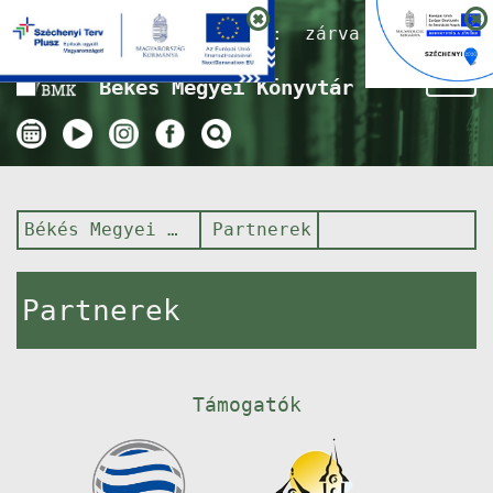
Nyitvatartás ma:
zárva
Tog
Békés Megyei Könyvtár
nav
Békés Megyei Könyvtár
Partnerek
Partnerek
Támogatók